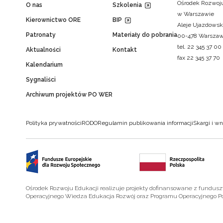
Ośrodek Rozwoju
O nas
Szkolenia
w Warszawie
Kierownictwo ORE
BIP
Aleje Ujazdowsk
Patronaty
Materiały do pobrania
00-478 Warsza
tel. 22 345 37 00
Aktualności
Kontakt
fax 22 345 37 70
Kalendarium
Sygnaliści
Archiwum projektów PO WER
Polityka prywatności
RODO
Regulamin publikowania informacji
Skargi i wn
Ośrodek Rozwoju Edukacji realizuje projekty dofinansowane z fundus
Operacyjnego Wiedza Edukacja Rozwój oraz Programu Operacyjnego P