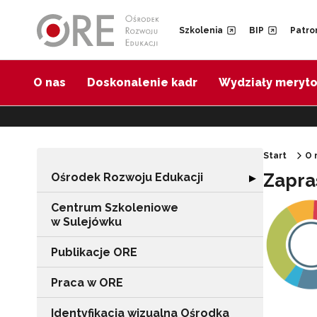
Przejdź do Nawigacji
Przejdź do stopki
Przejdź do treści artykułu
Szkolenia
BIP
Patro
O nas
Doskonalenie kadr
Wydziały meryt
Start
O 
Zapra
Ośrodek Rozwoju Edukacji
Rozwiń sekcję "
▶
Centrum Szkoleniowe
w Sulejówku
Publikacje ORE
Praca w ORE
Identyfikacja wizualna Ośrodka