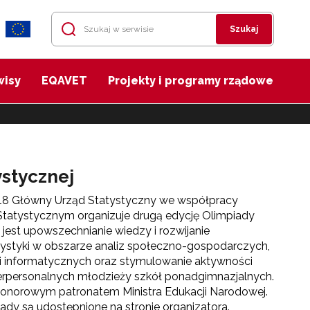
Szukaj
wisy
EQAVET
Projekty i programy rządowe
ystycznej
18 Główny Urząd Statystyczny we współpracy
tatystycznym organizuje drugą edycję Olimpiady
 jest upowszechnianie wiedzy i rozwijanie
atystyki w obszarze analiz społeczno-gospodarczych,
i informatycznych oraz stymulowanie aktywności
terpersonalnych młodzieży szkół ponadgimnazjalnych.
honorowym patronatem Ministra Edukacji Narodowej.
ady są udostępnione na stronie organizatora.