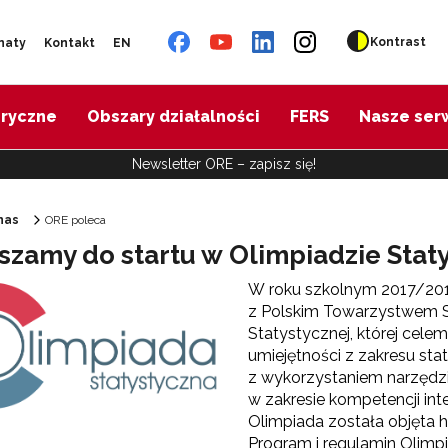
Kontrast
naty
Kontakt
EN
oryczne
Obszary działalności
FERS
Nasze ser
Newsletter ORE – zapisz się!
nas
ORE poleca
szamy do startu w Olimpiadzie Stat
Ośrodek Rozwoju Edukacji"
W roku szkolnym 2017/20
z Polskim Towarzystwem S
Statystycznej, której celem
umiejętności z zakresu st
z wykorzystaniem narzędz
w zakresie kompetencji in
Olimpiada została objęta 
Program i regulamin Olimpi