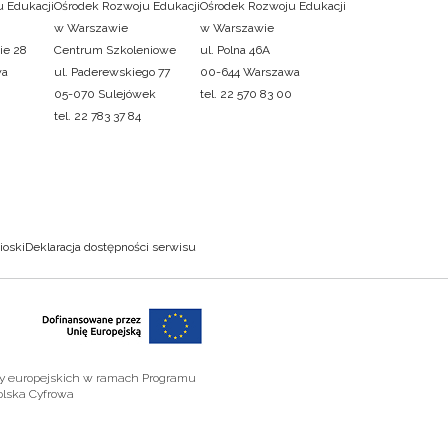
 Edukacji
Ośrodek Rozwoju Edukacji
Ośrodek Rozwoju Edukacji
w Warszawie
w Warszawie
ie 28
Centrum Szkoleniowe
ul. Polna 46A
wa
ul. Paderewskiego 77
00-644 Warszawa
05-070 Sulejówek
tel. 22 570 83 00
tel. 22 783 37 84
ioski
Deklaracja dostępności serwisu
zy europejskich w ramach Programu
olska Cyfrowa