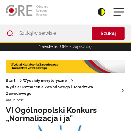
Przejdź do Nawigacji
Przejdź do stopki
Przejdź do treści artykułu
Szukaj
Newsletter ORE – zapisz się!
Start
Wydziały merytoryczne
Wydział Kształcenia Zawodowego i Doradztwa
Zawodowego
Aktualności
VI Ogólnopolski Konkurs
„Normalizacja i ja”