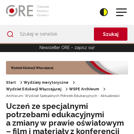
Przejdź do Nawigacji
Przejdź do stopki
Przejdź do treści artykułu
Szukaj
Newsletter ORE – zapisz się!
Start
Wydziały merytoryczne
Wydział Edukacji Włączającej
WSPE Archiwum
Archiwum: Wydział Specjalnych Potrzeb Edukacyjnych - Aktualności
Uczeń ze specjalnymi
potrzebami edukacyjnymi
a zmiany w prawie oświatowym
– film i materiały z konferencji