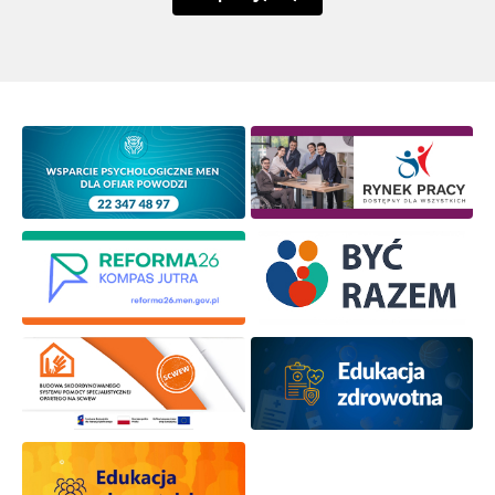
Newsletter ORE
Zapisz się i bądź na bieżąco z najnowszymi
informacjami
o szkoleniach i programach.
Adres e-mail:
Wyrażam zgodę na przetwarzanie moich danych
osobowych przez ORE w celach marketingowych.
Zapisuję się