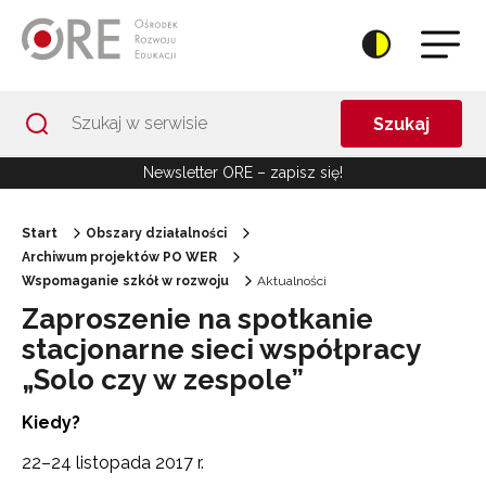
Przejdź do Nawigacji
Przejdź do stopki
Przejdź do treści artykułu
Szukaj
Newsletter ORE – zapisz się!
Start
Obszary działalności
Archiwum projektów PO WER
Wspomaganie szkół w rozwoju
Aktualności
Zaproszenie na spotkanie
stacjonarne sieci współpracy
„Solo czy w zespole”
Kiedy?
22–24 listopada 2017 r.