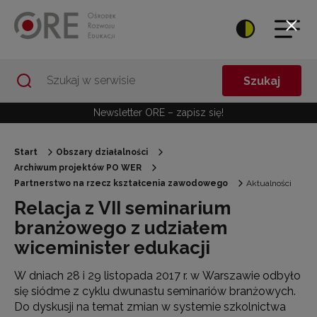
Przejdź do Nawigacji
Przejdź do stopki
Przejdź do treści artykułu
Szukaj
Newsletter ORE – zapisz się!
Start
Obszary działalności
Archiwum projektów PO WER
Partnerstwo na rzecz kształcenia zawodowego
Aktualności
Relacja z VII seminarium
branżowego z udziałem
wiceminister edukacji
W dniach 28 i 29 listopada 2017 r. w Warszawie odbyło
się siódme z cyklu dwunastu seminariów branżowych.
Do dyskusji na temat zmian w systemie szkolnictwa