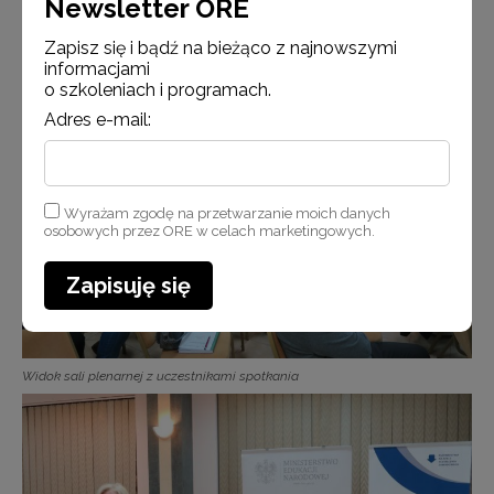
Newsletter ORE
Wicedyrektor ORE Bożena Mayer-Gawron otwiera seminarium
Zapisz się i bądź na bieżąco z najnowszymi
informacjami
o szkoleniach i programach.
Adres e-mail:
Wyrażam zgodę na przetwarzanie moich danych
osobowych przez ORE w celach marketingowych.
Zapisuję się
Widok sali plenarnej z uczestnikami spotkania