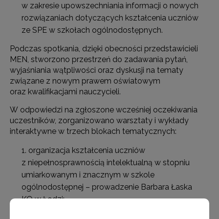
w zakresie upowszechniania informacji o nowych
rozwiązaniach dotyczących kształcenia uczniów
ze SPE w szkołach ogólnodostępnych.
Podczas spotkania, dzięki obecności przedstawicieli
MEN, stworzono przestrzeń do zadawania pytań,
wyjaśniania wątpliwości oraz dyskusji na tematy
związane z nowym prawem oświatowym
oraz kwalifikacjami nauczycieli.
W odpowiedzi na zgłoszone wcześniej oczekiwania
uczestników, zorganizowano warsztaty i wykłady
interaktywne w trzech blokach tematycznych:
organizacja kształcenia uczniów
z niepełnosprawnością intelektualną w stopniu
umiarkowanym i znacznym w szkole
ogólnodostępnej – prowadzenie Barbara Łaska
KO w Łodzi;
dokumentowanie, monitorowanie i ewaluacja