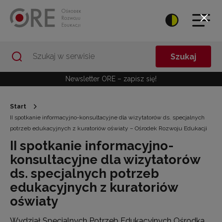
Przejdź do Nawigacji
Przejdź do stopki
Przejdź do treści artykułu
Szukaj
Newsletter ORE – zapisz się!
Start
II spotkanie informacyjno-konsultacyjne dla wizytatorów ds. specjalnych
potrzeb edukacyjnych z kuratoriów oświaty – Ośrodek Rozwoju Edukacji
II spotkanie informacyjno-
konsultacyjne dla wizytatorów
ds. specjalnych potrzeb
edukacyjnych z kuratoriów
oświaty
Wydział Specjalnych Potrzeb Edukacyjnych Ośrodka