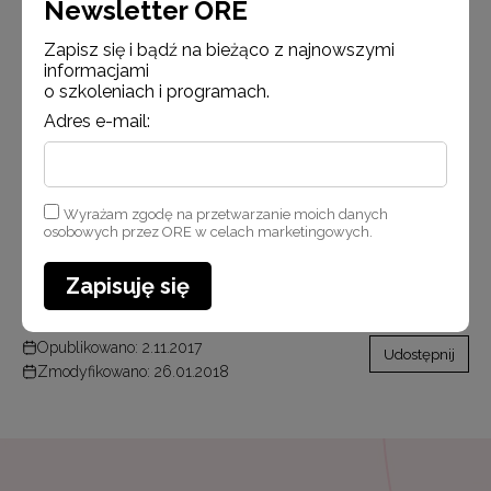
Newsletter ORE
pomocy psychologiczno-pedagogicznej –
prowadzenie Krystyna Mucha KO w Warszawie;
Zapisz się i bądź na bieżąco z najnowszymi
od rozpoznawania do efektywnego wsparcia –
informacjami
o szkoleniach i programach.
czyli o wielospecjalistycznej ocenie poziomu
funkcjonowania ucznia i indywidualnym programie
Adres e-mail:
edukacyjno-terapeutycznym – prowadzenie Anna
Perczyńska Szkoła Podstawowa nr 378
w Warszawie.
Wyrażam zgodę na przetwarzanie moich danych
osobowych przez ORE w celach marketingowych.
W pierwszym kwartale 2018 r. planowane jest kolejne
spotkanie z wizytatorami ds. SPE.
Zapisuję się
Opublikowano: 2.11.2017
Udostępnij
Zmodyfikowano: 26.01.2018