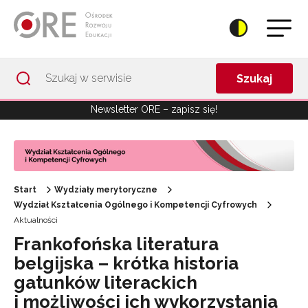
Przejdź do Nawigacji
Przejdź do stopki
Przejdź do treści artykułu
Szukaj
Newsletter ORE – zapisz się!
Start
Wydziały merytoryczne
Wydział Kształcenia Ogólnego i Kompetencji Cyfrowych
Aktualności
Frankofońska literatura
belgijska – krótka historia
gatunków literackich
i możliwości ich wykorzystania