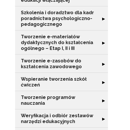
edukacji włączającej
Szkolenia i doradztwo dla kadr
poradnictwa psychologiczno-
Rozwiń sekcję "
▶
pedagogicznego
Tworzenie e-materiałów
dydaktycznych do kształcenia
Rozwiń sekcję "T
▶
ogólnego – Etap I, II i III
Tworzenie e-zasobów do
Rozwiń sekcję 
▶
kształcenia zawodowego
Wspieranie tworzenia szkół
Rozwiń sekcję "
▶
ćwiczeń
Tworzenie programów
Rozwiń sekcję 
▶
nauczania
N
Weryfikacja i odbiór zestawów
Rozwiń sekcję "
▶
narzędzi edukacyjnych
Zap
o s