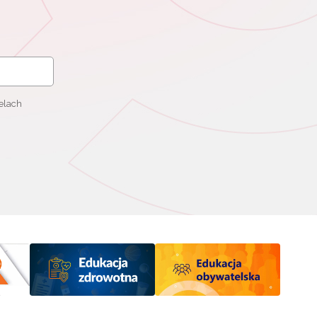
elach