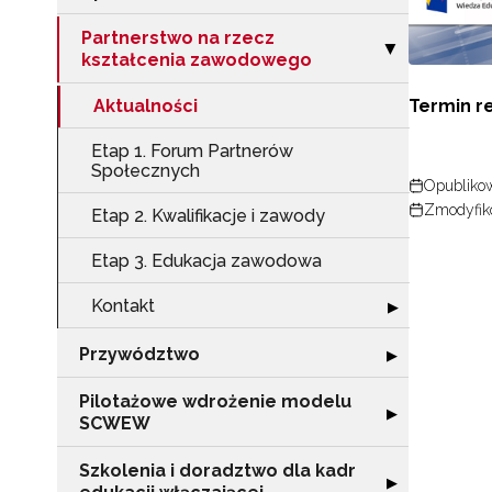
Partnerstwo na rzecz
Zwiń sekcję "Pa
▶
kształcenia zawodowego
Termin re
Aktualności
Etap 1. Forum Partnerów
Społecznych
Opublikow
Zmodyfik
Etap 2. Kwalifikacje i zawody
Etap 3. Edukacja zawodowa
Kontakt
Rozwiń sekcję "
▶
Przywództwo
Rozwiń sekcję 
▶
Pilotażowe wdrożenie modelu
Rozwiń sekcję 
▶
SCWEW
Szkolenia i doradztwo dla kadr
Rozwiń sekcję "S
▶