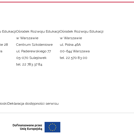
 Edukacji
Ośrodek Rozwoju Edukacji
Ośrodek Rozwoju Edukacji
w Warszawie
w Warszawie
ie 28
Centrum Szkoleniowe
ul. Polna 46A
wa
ul. Paderewskiego 77
00-644 Warszawa
05-070 Sulejówek
tel. 22 570 83 00
tel. 22 783 37 84
ioski
Deklaracja dostępności serwisu