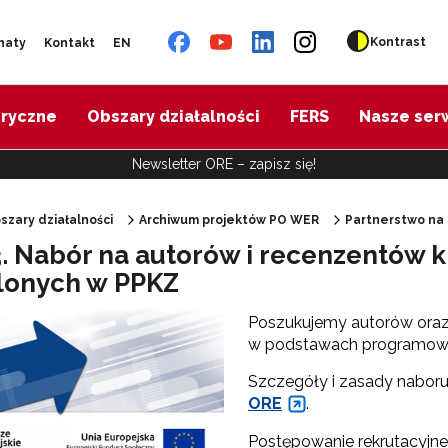
Kontrast
naty
Kontakt
EN
oryczne
Obszary działalności
FERS
Nasze ser
Newsletter ORE – zapisz się!
szary działalności
Archiwum projektów PO WER
Partnerstwo na
3. Nabór na autorów i recenzentów k
"Diagnoza psychologiczno-pedagogiczna"
lonych w PPKZ
Poszukujemy autorów oraz 
"Doradztwo zawodowe – przygotowanie trenerów"
w podstawach programowy
Szczegóły i zasady nabor
"Efektywne doradztwo edukacyjno-zawodowe"
ORE
.
 "Opracowanie modelu SCWEW"
Postępowanie rekrutacyjne 