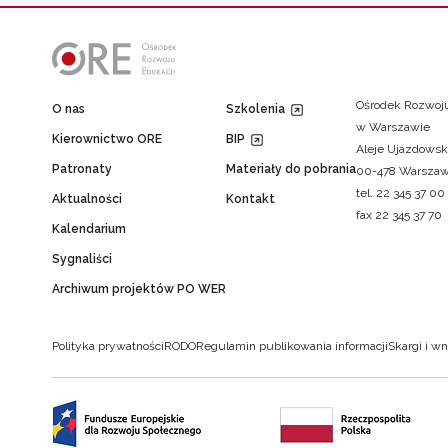
Ośrodek Rozwoju
O nas
Szkolenia
w Warszawie
Kierownictwo ORE
BIP
Aleje Ujazdowsk
Patronaty
Materiały do pobrania
00-478 Warsza
tel. 22 345 37 00
Aktualności
Kontakt
fax 22 345 37 70
Kalendarium
Sygnaliści
Archiwum projektów PO WER
Polityka prywatności
RODO
Regulamin publikowania informacji
Skargi i wn