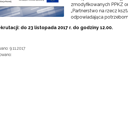
zmodyfikowanych PPKZ or
„Partnerstwo na rzecz ks
rtnerstwo na rzecz kształcenia zawodowego"
odpowiadająca potrzebom 
krutacji: do 23 listopada 2017 r. do godziny 12.00.
ano: 9.11.2017
owano:
Kontakt"
"Przywództwo"
"Pilotażowe wdrożenie modelu SCWEW"
zkolenia i doradztwo dla kadr edukacji włączającej"