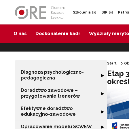
Przejdź do Nawigacji
Przejdź do stopki
Przejdź do treści artykułu
Szkolenia
BIP
Patro
O nas
Doskonalenie kadr
Wydziały meryt
Start
Ob
Etap 
Diagnoza psychologiczno-
Rozwiń sekcję 
▶
pedagogiczna
okreś
Doradztwo zawodowe –
Rozwiń sekcję 
▶
przygotowanie trenerów
Efektywne doradztwo
Rozwiń sekcję 
▶
edukacyjno-zawodowe
Opracowanie modelu SCWEW
Rozwiń sekcję
▶