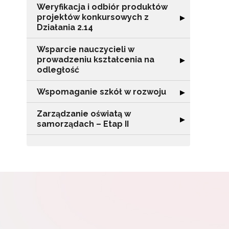
Weryfikacja i odbiór produktów
Adr
projektów konkursowych z
Rozwiń sekcję "
▶
Działania 2.14
Wsparcie nauczycieli w
W
prowadzeniu kształcenia na
Rozwiń sekcję "
▶
cel
odległość
Wspomaganie szkół w rozwoju
Rozwiń sekcję 
▶
Zarządzanie oświatą w
Rozwiń sekcję "
▶
samorządach – Etap II