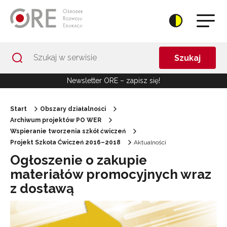
Przejdź do Nawigacji
Przejdź do stopki
Przejdź do treści artykułu
Szukaj
Newsletter ORE – zapisz się!
Start
Obszary działalności
Archiwum projektów PO WER
Wspieranie tworzenia szkół ćwiczeń
Projekt Szkoła Ćwiczeń 2016–2018
Aktualności
Ogłoszenie o zakupie
materiałów promocyjnych wraz
z dostawą