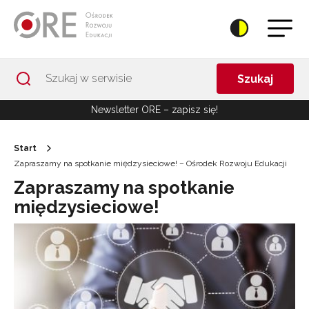
Przejdź do Nawigacji
Przejdź do stopki
Przejdź do treści artykułu
Szukaj
Newsletter ORE – zapisz się!
Start
Zapraszamy na spotkanie międzysieciowe! – Ośrodek Rozwoju Edukacji
Zapraszamy na spotkanie
międzysieciowe!