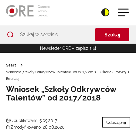
Przejdź do Nawigacji
Przejdź do stopki
Przejdź do treści artykułu
Szukaj
Newsletter ORE – zapisz się!
Start
Wniosek „Szkoły Odkrywców Talentów” od 2017/2018 – Ośrodek Rozwoju
Edukacji
Wniosek „Szkoły Odkrywców
Talentów” od 2017/2018
Opublikowano: 5.09.2017
Udostępnij
Zmodyfikowano: 28.08.2020