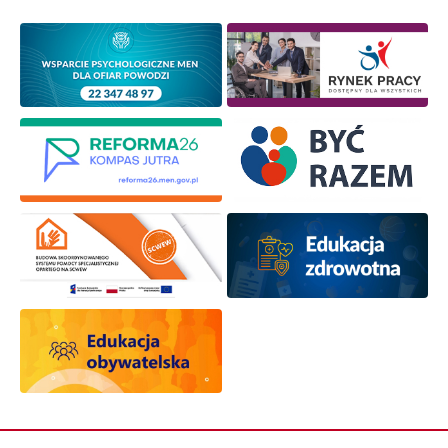
Newsletter ORE
Zapisz się i bądź na bieżąco z najnowszymi
informacjami
o szkoleniach i programach.
Adres e-mail:
Wyrażam zgodę na przetwarzanie moich danych
osobowych przez ORE w celach marketingowych.
Zapisuję się