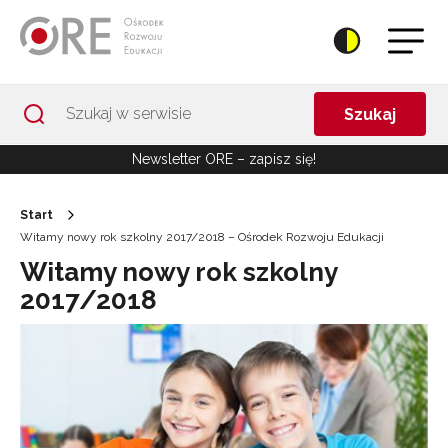
Przejdź do Nawigacji
Przejdź do stopki
Przejdź do treści artykułu
Szukaj
Newsletter ORE – zapisz się!
Start
Witamy nowy rok szkolny 2017/2018 – Ośrodek Rozwoju Edukacji
Witamy nowy rok szkolny
2017/2018