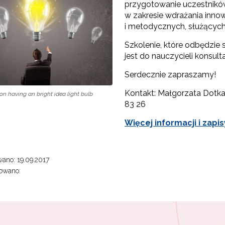
przygotowanie uczestników
w zakresie wdrażania inn
i metodycznych, służących
Szkolenie, które odbędzie 
jest do nauczycieli konsult
Serdecznie zapraszamy!
Kontakt: Małgorzata Dotka
on having an bright idea light bulb
Ekspert"
83 26
Materiały do pobrania"
Więcej informacji i zapi
ano: 19.09.2017
owano: