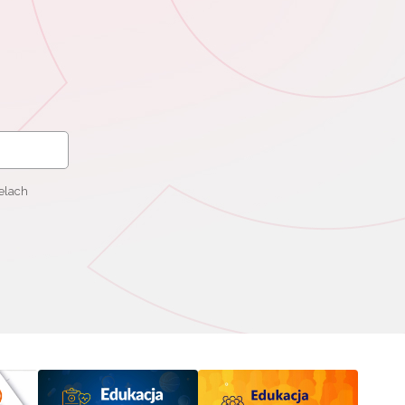
elach