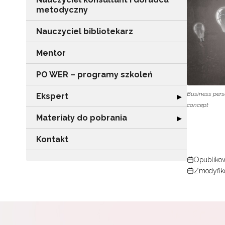
metodyczny
Nauczyciel bibliotekarz
Mentor
PO WER – programy szkoleń
Business pers
Ekspert
Rozwiń sekcję "
▶
concept
Materiały do pobrania
Rozwiń sekcję "
▶
Kontakt
Opublikow
Zmodyfik