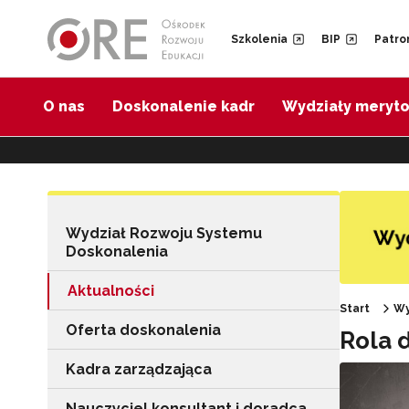
Przejdź do Nawigacji
Przejdź do stopki
Przejdź do treści artykułu
Szkolenia
BIP
Patro
O nas
Doskonalenie kadr
Wydziały meryt
Wydział Rozwoju Systemu
Doskonalenia
Aktualności
Start
Wy
Oferta doskonalenia
Rola 
Kadra zarządzająca
Nauczyciel konsultant i doradca