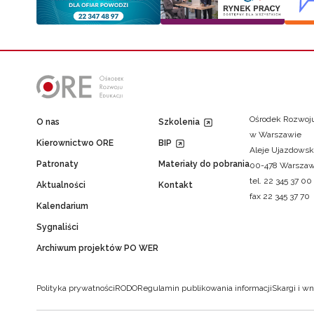
Ośrodek Rozwoju
O nas
Szkolenia
w Warszawie
Kierownictwo ORE
BIP
Aleje Ujazdowsk
Patronaty
Materiały do pobrania
00-478 Warsza
tel. 22 345 37 00
Aktualności
Kontakt
fax 22 345 37 70
Kalendarium
Sygnaliści
Archiwum projektów PO WER
Polityka prywatności
RODO
Regulamin publikowania informacji
Skargi i wn