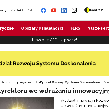
Kontrast
naty
Kontakt
EN
oryczne
Obszary działalności
FERS
Nasze ser
Newsletter ORE – zapisz się!
działy merytoryczne
Wydział Rozwoju Systemu Doskonalenia
A
dyrektora we wdrażaniu innowacyjn
Wydział Innowacji i Rozwoj
we wdrażaniu innowacyjnyc