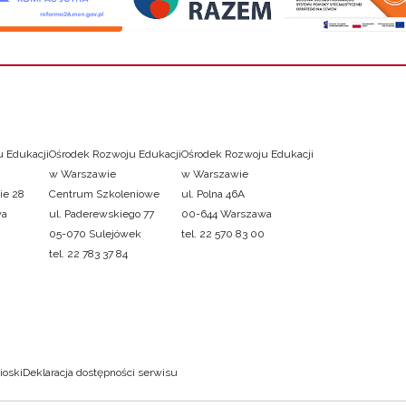
 Edukacji
Ośrodek Rozwoju Edukacji
Ośrodek Rozwoju Edukacji
w Warszawie
w Warszawie
ie 28
Centrum Szkoleniowe
ul. Polna 46A
wa
ul. Paderewskiego 77
00-644 Warszawa
05-070 Sulejówek
tel. 22 570 83 00
tel. 22 783 37 84
ioski
Deklaracja dostępności serwisu