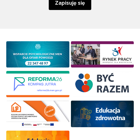
Zapisuję się
Newsletter ORE
Zapisz się i bądź na bieżąco z najnowszymi
informacjami
o szkoleniach i programach.
Adres e-mail:
Wyrażam zgodę na przetwarzanie moich danych
osobowych przez ORE w celach marketingowych.
Zapisuję się