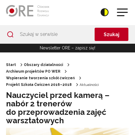
Przejdź do Nawigacji
Przejdź do stopki
Przejdź do treści artykułu
Szukaj
Newsletter ORE – zapisz się!
Start
Obszary działalności
Archiwum projektów PO WER
Wspieranie tworzenia szkół ćwiczeń
Projekt Szkoła Ćwiczeń 2016–2018
Aktualności
Nauczyciel przed kamerą –
nabór 2 trenerów
do przeprowadzenia zajęć
warsztatowych