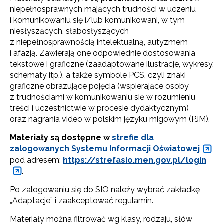
niepełnosprawnych mających trudności w uczeniu
i komunikowaniu się i/lub komunikowani, w tym
niesłyszących, słabosłyszących
z niepełnosprawnością intelektualną, autyzmem
i afazją. Zawierają one odpowiednie dostosowania
tekstowe i graficzne (zaadaptowane ilustracje, wykresy,
schematy itp.), a także symbole PCS, czyli znaki
graficzne obrazujące pojęcia (wspierające osoby
z trudnościami w komunikowaniu się w rozumieniu
treści i uczestnictwie w procesie dydaktycznym)
oraz nagrania video w polskim języku migowym (PJM).
Materiały są dostępne w
strefie dla
zalogowanych Systemu Informacji Oświatowej
pod adresem:
https://strefasio.men.gov.pl/login
.
Po zalogowaniu się do SIO należy wybrać zakładkę
„Adaptacje” i zaakceptować regulamin.
Materiały można filtrować wg klasy, rodzaju, słów