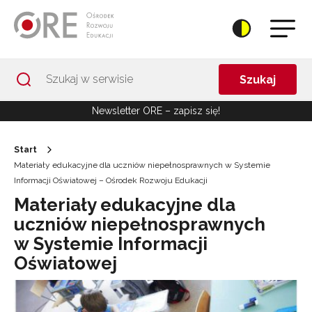
Przejdź do Nawigacji
Przejdź do stopki
Przejdź do treści artykułu
Szukaj
Newsletter ORE – zapisz się!
Start
Materiały edukacyjne dla uczniów niepełnosprawnych w Systemie
Informacji Oświatowej – Ośrodek Rozwoju Edukacji
Materiały edukacyjne dla
uczniów niepełnosprawnych
w Systemie Informacji
Oświatowej