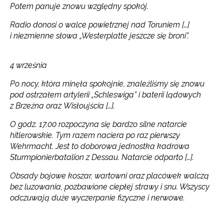
Potem panuje znowu względny spokój.
Radio donosi o walce powietrznej nad Toruniem […]
i niezmienne słowa „Westerplatte jeszcze się broni”.
4 września
Newsletter ORE
Po nocy, która minęła spokojnie, znaleźliśmy się znowu
pod ostrzałem artylerii „Schleswiga” i baterii lądowych
Zapisz się i bądź na bieżąco z najnowszymi
z Brzeźna oraz Wisłoujścia […].
informacjami
o szkoleniach i programach.
O godz. 17.00 rozpoczyna się bardzo silne natarcie
hitlerowskie. Tym razem naciera po raz pierwszy
Adres e-mail:
Wehrmacht. Jest to doborowa jednostka kadrowa
Sturmpionierbatalion z Dessau. Natarcie odparto […].
Obsady bojowe koszar, wartowni oraz placówek walczą
Wyrażam zgodę na przetwarzanie moich danych
bez luzowania, pozbawione ciepłej strawy i snu. Wszyscy
osobowych przez ORE w celach marketingowych.
odczuwają duże wyczerpanie fizyczne i nerwowe.
Zapisuję się