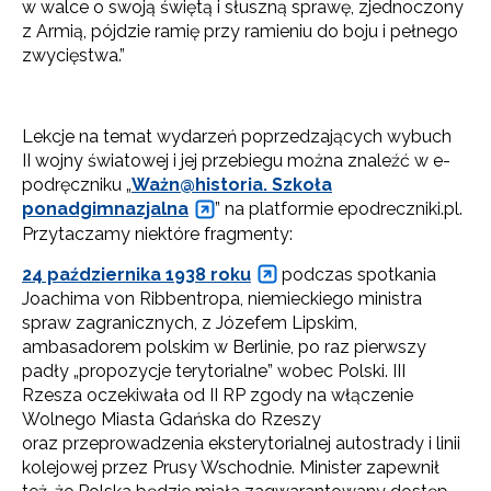
w walce o swoją świętą i słuszną sprawę, zjednoczony
z Armią, pójdzie ramię przy ramieniu do boju i pełnego
zwycięstwa.”
Lekcje na temat wydarzeń poprzedzających wybuch
II wojny światowej i jej przebiegu można znaleźć w e-
podręczniku „
Ważn@historia. Szkoła
ponadgimnazjalna
” na platformie epodreczniki.pl.
Przytaczamy niektóre fragmenty:
24 października 1938 roku
podczas spotkania
Joachima von Ribbentropa, niemieckiego ministra
spraw zagranicznych, z Józefem Lipskim,
ambasadorem polskim w Berlinie, po raz pierwszy
padły „propozycje terytorialne” wobec Polski. III
Rzesza oczekiwała od II RP zgody na włączenie
Wolnego Miasta Gdańska do Rzeszy
oraz przeprowadzenia eksterytorialnej autostrady i linii
kolejowej przez Prusy Wschodnie. Minister zapewnił