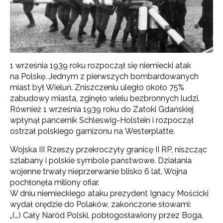
1 września 1939 roku rozpoczął się niemiecki atak
na Polskę. Jednym z pierwszych bombardowanych
miast był Wieluń. Zniszczeniu uległo około 75%
zabudowy miasta, zginęło wielu bezbronnych ludzi.
Również 1 września 1939 roku do Zatoki Gdańskiej
wpłynął pancernik Schleswig-Holstein i rozpoczął
ostrzał polskiego garnizonu na Westerplatte.
Wojska III Rzeszy przekroczyły granicę II RP, niszcząc
szlabany i polskie symbole państwowe. Działania
wojenne trwały nieprzerwanie blisko 6 lat. Wojna
pochłonęła miliony ofiar.
W dniu niemieckiego ataku prezydent Ignacy Mościcki
wydał orędzie do Polaków, zakończone słowami:
„(…) Cały Naród Polski, pobłogosławiony przez Boga,