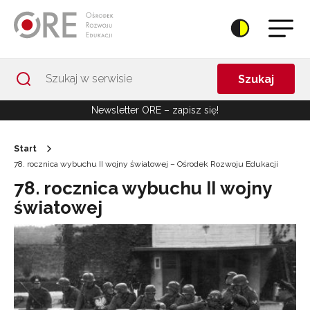
Przejdź do Nawigacji
Przejdź do stopki
Przejdź do treści artykułu
Szukaj
Newsletter ORE – zapisz się!
Start
78. rocznica wybuchu II wojny światowej – Ośrodek Rozwoju Edukacji
78. rocznica wybuchu II wojny
światowej