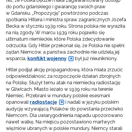
też, że Polska będzie miała zagwarantowany dostęp
do portu gdańskiego i gwarancję swoich praw
w Gdańsku. „Propozycję” powtórzono podczas
spotkania Hitlera i ministra spraw zagranicznych Józefa
Becka w styczniu 1939 roku. Strona polska nie wyraziła
na nią zgody. W marcu 1939 roku pojawiło się
ultimatum niemieckie, które Polska zdecydowanie
odrzuciła. Gdy Hitler przekonał się, że Polska nie spełni
żądań Niemców, a państwa zachodnie nie udzielą jej
wsparcia,
konflikt wojenny
był już nieunikniony.
Hitler podjął akcję propagandową, która miała zrzucić
odpowiedzialność za rozpoczęcie działań zbrojnych
na Polskę. Służył temu atak na niemiecką radiostację
w Gliwicach. Miasto leżało w 1939 roku na terenie
Niemiec. Przebrani w mundury polskie esesmani
opanowali
radiostację
i nadali w języku polskim
audycję wzywającą Polaków do powstania przeciwko
Niemcom. Dla uwiarygodnienia napadu upozorowano
nawet walkę. Na miejscu pozostawiono martwych
więźniów ubranych w polskie mundury. Niemcy starali