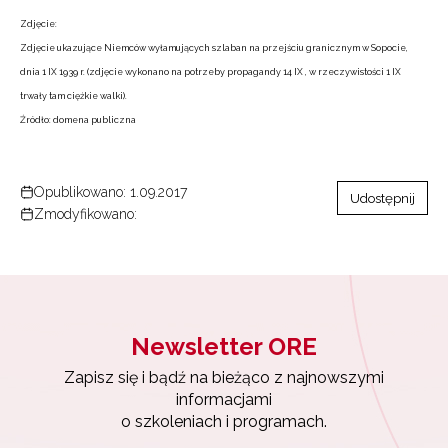
Zdjęcie:
Zdjęcie ukazujące Niemców wyłamujących szlaban na przejściu granicznym w Sopocie,
dnia 1 IX 1939 r. (zdjęcie wykonano na potrzeby propagandy 14 IX , w rzeczywistości 1 IX
trwały tam ciężkie walki).
Źródło: domena publiczna
Opublikowano: 1.09.2017
Udostępnij
Zmodyfikowano:
Newsletter ORE
Zapisz się i bądź na bieżąco z najnowszymi
informacjami
o szkoleniach i programach.