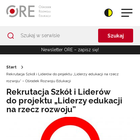
Przejdź do Nawigacji
Przejdź do stopki
Przejdź do treści artykułu
Szukaj
Newsletter ORE – zapisz się!
Start
Rekrutacja Szkół i Liderów do projektu „Liderzy edukacji na rzecz
rozwoju” – Ośrodek Rozwoju Edukacji
Rekrutacja Szkół i Liderów
do projektu „Liderzy edukacji
na rzecz rozwoju”