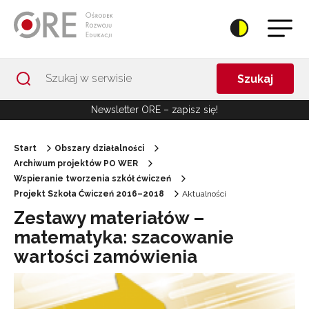
Przejdź do Nawigacji
Przejdź do stopki
Przejdź do treści artykułu
Szukaj
Newsletter ORE – zapisz się!
Start
Obszary działalności
Archiwum projektów PO WER
Wspieranie tworzenia szkół ćwiczeń
Projekt Szkoła Ćwiczeń 2016–2018
Aktualności
Zestawy materiałów –
matematyka: szacowanie
wartości zamówienia