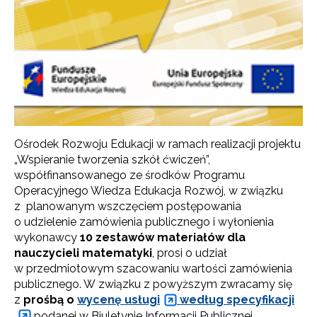
Ośrodek Rozwoju Edukacji w ramach realizacji projektu
„Wspieranie tworzenia szkół ćwiczeń”,
współfinansowanego ze środków Programu
Operacyjnego Wiedza Edukacja Rozwój, w związku
z planowanym wszczęciem postępowania
o udzielenie zamówienia publicznego i wyłonienia
wykonawcy
10 zestawów materiałów dla
nauczycieli matematyki
, prosi o udział
w przedmiotowym szacowaniu wartości zamówienia
publicznego. W związku z powyższym zwracamy się
z
prośbą o
wycenę usługi
według specyfikacji
podanej w Biuletynie Informacji Publicznej.