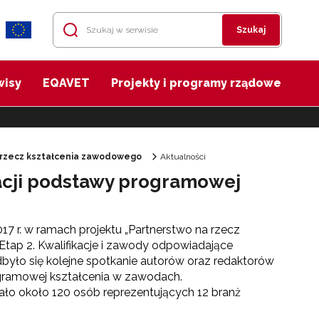
Szukaj
wisy
EQAVET
Projekty i programy rządowe
 rzecz kształcenia zawodowego
Aktualności
acji podstawy programowej
7 r. w ramach projektu „Partnerstwo na rzecz
tap 2. Kwalifikacje i zawody odpowiadające
było się kolejne spotkanie autorów oraz redaktorów
gramowej kształcenia w zawodach.
o około 120 osób reprezentujących 12 branż