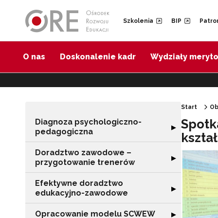
Przejdź do Nawigacji
Przejdź do stopki
Przejdź do treści artykułu
Szkolenia
BIP
Patro
O nas
Doskonalenie kadr
Wydziały meryt
Start
Ob
Spotk
Diagnoza psychologiczno-
Rozwiń sekcję 
▶
pedagogiczna
kszta
Doradztwo zawodowe –
Rozwiń sekcję 
▶
przygotowanie trenerów
Efektywne doradztwo
Rozwiń sekcję 
▶
edukacyjno-zawodowe
Opracowanie modelu SCWEW
Rozwiń sekcję
▶