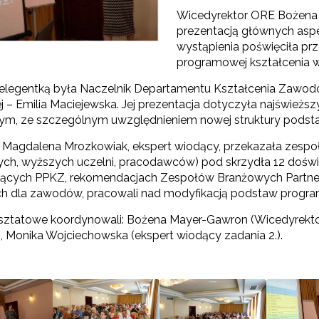
Wicedyrektor ORE Bożena 
prezentacją głównych aspe
rtnerstwo na rzecz kształcenia zawodowego"
wystąpienia poświęciła pr
programowej kształcenia w
relegentką była Naczelnik Departamentu Kształcenia Zawodo
 – Emilia Maciejewska. Jej prezentacja dotyczyła najśwież
, ze szczególnym uwzględnieniem nowej struktury podst
 Magdalena Mrozkowiak, ekspert wiodący, przekazała zespoł
ch, wyższych uczelni, pracodawców) pod skrzydła 12 doświ
ących PPKZ, rekomendacjach Zespołów Branżowych Partner
h dla zawodów, pracowali nad modyfikacją podstaw progr
Kontakt"
sztatowe koordynowali: Bożena Mayer-Gawron (Wicedyrekto
"Przywództwo"
), Monika Wojciechowska (ekspert wiodący zadania 2.).
"Pilotażowe wdrożenie modelu SCWEW"
zkolenia i doradztwo dla kadr edukacji włączającej"