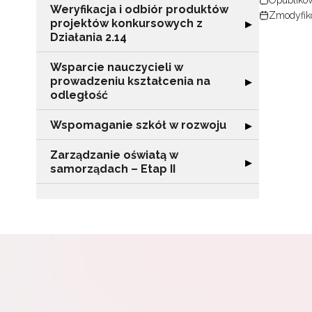
Weryfikacja i odbiór produktów
Adr
Zmodyfik
projektów konkursowych z
Rozwiń sekcję "
▶
Działania 2.14
Wsparcie nauczycieli w
W
prowadzeniu kształcenia na
Rozwiń sekcję "
▶
cel
odległość
Wspomaganie szkół w rozwoju
Rozwiń sekcję 
▶
Zarządzanie oświatą w
Rozwiń sekcję "
▶
samorządach – Etap II