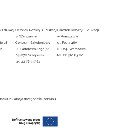
 Edukacji
Ośrodek Rozwoju Edukacji
Ośrodek Rozwoju Edukacji
w Warszawie
w Warszawie
ie 28
Centrum Szkoleniowe
ul. Polna 46A
wa
ul. Paderewskiego 77
00-644 Warszawa
05-070 Sulejówek
tel. 22 570 83 00
tel. 22 783 37 84
ioski
Deklaracja dostępności serwisu