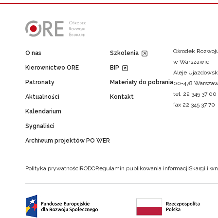
Ośrodek Rozwoju
O nas
Szkolenia
w Warszawie
Kierownictwo ORE
BIP
Aleje Ujazdowsk
Patronaty
Materiały do pobrania
00-478 Warsza
tel. 22 345 37 00
Aktualności
Kontakt
fax 22 345 37 70
Kalendarium
Sygnaliści
Archiwum projektów PO WER
Polityka prywatności
RODO
Regulamin publikowania informacji
Skargi i wn