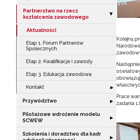
Partnerstwo na rzecz
Zwiń sekcję "Pa
▶
kształcenia zawodowego
Aktualności
Kolejną p
Etap 1. Forum Partnerów
Narodowej
Społecznych
zawodowym
Etap 2. Kwalifikacje i zawody
Następnie
oświatowy
Etap 3. Edukacja zawodowa
obowiązuj
właściwyc
Kontakt
Rozwiń sekcję "
▶
Prace war
Przywództwo
Rozwiń sekcję 
▶
zadania 1.
Pilotażowe wdrożenie modelu
Rozwiń sekcję 
▶
SCWEW
Szkolenia i doradztwo dla kadr
Rozwiń sekcję "S
▶