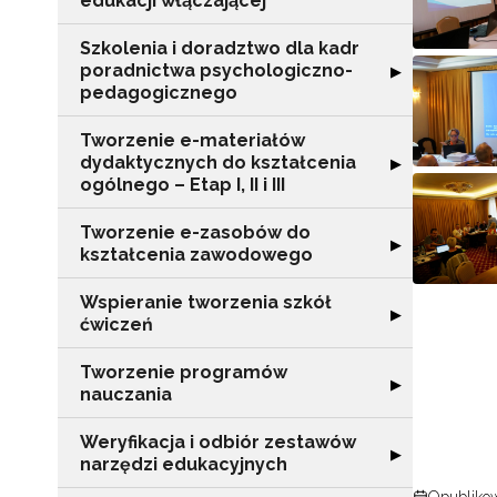
edukacji włączającej
Szkolenia i doradztwo dla kadr
poradnictwa psychologiczno-
Rozwiń sekcję "
▶
pedagogicznego
Tworzenie e-materiałów
dydaktycznych do kształcenia
Rozwiń sekcję "T
▶
ogólnego – Etap I, II i III
Tworzenie e-zasobów do
Rozwiń sekcję 
▶
kształcenia zawodowego
Wspieranie tworzenia szkół
Rozwiń sekcję "
▶
ćwiczeń
Tworzenie programów
Rozwiń sekcję 
▶
nauczania
N
Weryfikacja i odbiór zestawów
Rozwiń sekcję "
▶
narzędzi edukacyjnych
Zap
o s
Opublikow