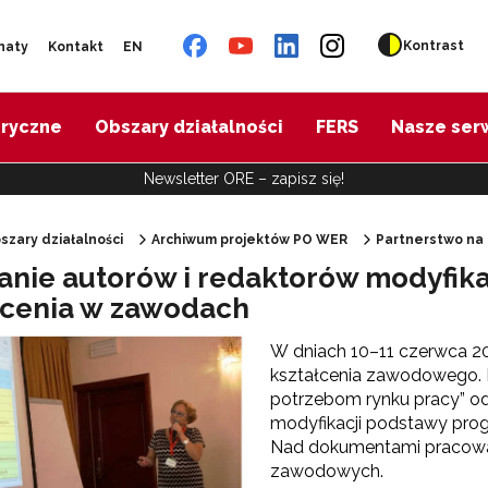
Kontrast
naty
Kontakt
EN
oryczne
Obszary działalności
FERS
Nasze ser
Newsletter ORE – zapisz się!
szary działalności
Archiwum projektów PO WER
Partnerstwo na
anie autorów i redaktorów modyfik
"Diagnoza psychologiczno-pedagogiczna"
łcenia w zawodach
W dniach 10–11 czerwca 201
"Doradztwo zawodowe – przygotowanie trenerów"
kształcenia zawodowego. E
potrzebom rynku pracy” od
"Efektywne doradztwo edukacyjno-zawodowe"
modyfikacji podstawy pro
Nad dokumentami pracował
zawodowych.
 "Opracowanie modelu SCWEW"