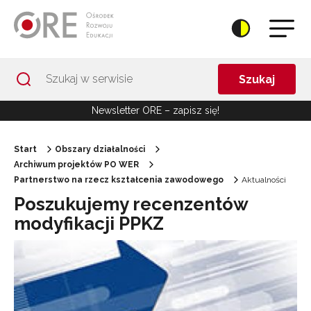
Przejdź do Nawigacji
Przejdź do stopki
Przejdź do treści artykułu
Szukaj
Newsletter ORE – zapisz się!
Start
Obszary działalności
Archiwum projektów PO WER
Partnerstwo na rzecz kształcenia zawodowego
Aktualności
Poszukujemy recenzentów
modyfikacji PPKZ