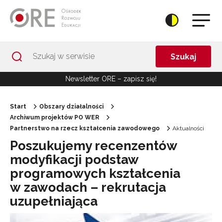
Przejdź do Nawigacji
Przejdź do stopki
Przejdź do treści artykułu
Szukaj
Newsletter ORE – zapisz się!
Start
Obszary działalności
Archiwum projektów PO WER
Partnerstwo na rzecz kształcenia zawodowego
Aktualności
Poszukujemy recenzentów
modyfikacji podstaw
programowych kształcenia
w zawodach – rekrutacja
uzupełniająca