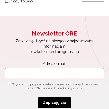
Zmodyfikowano:
Newsletter ORE
Zapisz się i bądź na bieżąco z najnowszymi
informacjami
o szkoleniach i programach.
Adres e-mail:
Newsletter ORE
Zapisz się i bądź na bieżąco z najnowszymi
informacjami
Wyrażam zgodę na przetwarzanie moich danych osobowych
o szkoleniach i programach.
przez ORE w celach marketingowych.
Adres e-mail:
Zapisuję się