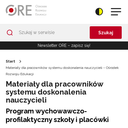
Przejdź do Nawigacji
Przejdź do stopki
Przejdź do treści artykułu
Szukaj
Newsletter ORE – zapisz się!
Start
Materiały dla pracowników systemu doskonalenia nauczycieli – Ośrodek
Rozwoju Edukacji
Materiały dla pracowników
systemu doskonalenia
nauczycieli
Program wychowawczo-
profilaktyczny szkoły i placówki