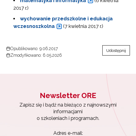
matematyka i informatyka
(6 kwietnia
2017 r.)
wychowanie przedszkolne i edukacja
wczesnoszkolna
(7 kwietnia 2017 r.)
Newsletter ORE
Opublikowano: 9.06.2017
Udostępnij
Zmodyfikowano: 6.05.2026
Zapisz się i bądź na bieżąco z najnowszymi
informacjami
o szkoleniach i programach.
Adres e-mail:
Newsletter ORE
Wyrażam zgodę na przetwarzanie moich danych
Zapisz się i bądź na bieżąco z najnowszymi
osobowych przez ORE w celach marketingowych.
informacjami
o szkoleniach i programach.
Zapisuję się
Adres e-mail: