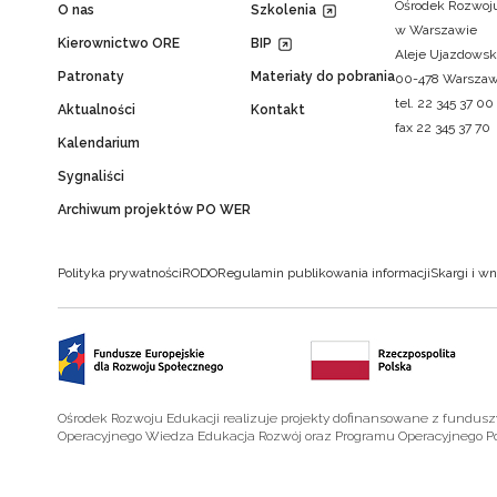
Ośrodek Rozwoju
O nas
Szkolenia
w Warszawie
Kierownictwo ORE
BIP
Aleje Ujazdowsk
Patronaty
Materiały do pobrania
00-478 Warsza
tel. 22 345 37 00
Aktualności
Kontakt
fax 22 345 37 70
Kalendarium
Sygnaliści
Archiwum projektów PO WER
Polityka prywatności
RODO
Regulamin publikowania informacji
Skargi i wn
Ośrodek Rozwoju Edukacji realizuje projekty dofinansowane z fundus
Operacyjnego Wiedza Edukacja Rozwój oraz Programu Operacyjnego P