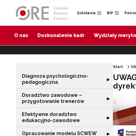
Przejdź do Nawigacji
Przejdź do stopki
Przejdź do treści artykułu
Szkolenia
BIP
Patro
O nas
Doskonalenie kadr
Wydziały meryt
Start
Ob
UWAGA
Diagnoza psychologiczno-
Rozwiń sekcję 
▶
pedagogiczna
dyrek
Doradztwo zawodowe –
Rozwiń sekcję 
▶
przygotowanie trenerów
Efektywne doradztwo
Rozwiń sekcję 
▶
edukacyjno-zawodowe
Opracowanie modelu SCWEW
Rozwiń sekcję
▶