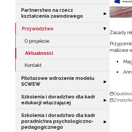
Partnerstwo na rzecz
Rozwiń sekcję "
▶
kształcenia zawodowego
Przywództwo
Zwiń sekcję "P
▶
Zasady rek
O projekcie
Przypomin
mailowe wy
Aktualności
Mag
Kontakt
Ann
Pilotażowe wdrożenie modelu
Rozwiń sekcję 
▶
SCWEW
Opublikow
Szkolenia i doradztwo dla kadr
Rozwiń sekcję "S
▶
Zmodyfik
edukacji włączającej
Szkolenia i doradztwo dla kadr
poradnictwa psychologiczno-
Rozwiń sekcję "
▶
pedagogicznego