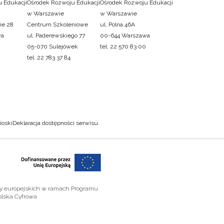
 Edukacji
Ośrodek Rozwoju Edukacji
Ośrodek Rozwoju Edukacji
w Warszawie
w Warszawie
ie 28
Centrum Szkoleniowe
ul. Polna 46A
wa
ul. Paderewskiego 77
00-644 Warszawa
05-070 Sulejówek
tel. 22 570 83 00
tel. 22 783 37 84
ioski
Deklaracja dostępności serwisu
zy europejskich w ramach Programu
olska Cyfrowa