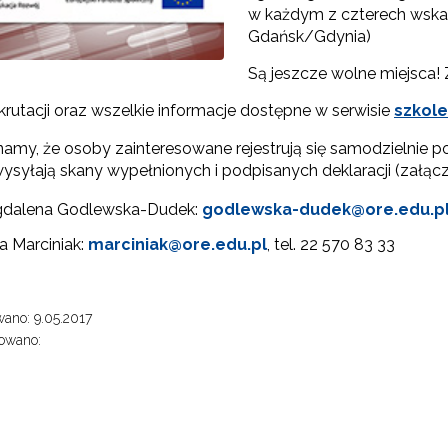
w każdym z czterech wskaz
Gdańsk/Gdynia)
Partnerstwo na rzecz kształcenia zawodowego"
Są jeszcze wolne miejsca!
rzywództwo"
rutacji oraz wszelkie informacje dostępne w serwisie
szkole
amy, że osoby zainteresowane rejestrują się samodzielnie po
syłają skany wypełnionych i podpisanych deklaracji (załączni
dalena Godlewska-Dudek:
godlewska-dudek@ore.edu.p
a Marciniak:
marciniak@ore.edu.pl
, tel. 22 570 83 33
"Pilotażowe wdrożenie modelu SCWEW"
ano: 9.05.2017
zkolenia i doradztwo dla kadr edukacji włączającej"
owano:
Szkolenia i doradztwo dla kadr poradnictwa psychologiczno-pedagogiczne