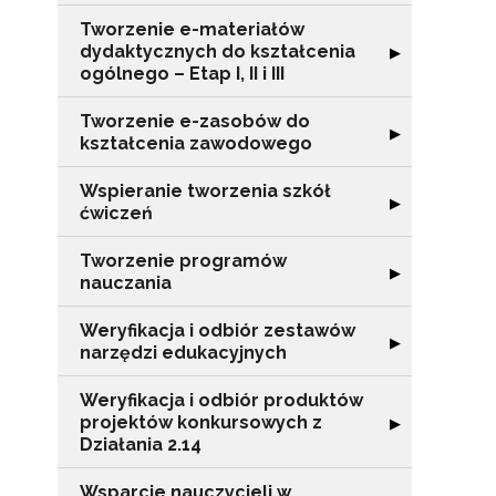
Tworzenie e-materiałów
dydaktycznych do kształcenia
Rozwiń sekcję "T
▶
ogólnego – Etap I, II i III
Tworzenie e-zasobów do
Rozwiń sekcję 
▶
kształcenia zawodowego
Wspieranie tworzenia szkół
Rozwiń sekcję "
▶
ćwiczeń
Tworzenie programów
Rozwiń sekcję 
▶
nauczania
Weryfikacja i odbiór zestawów
Rozwiń sekcję "
▶
narzędzi edukacyjnych
N
Weryfikacja i odbiór produktów
Zap
projektów konkursowych z
Rozwiń sekcję "
▶
o s
Działania 2.14
Adr
Wsparcie nauczycieli w