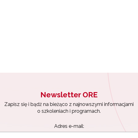
Wsparcie nauczycieli w prowadzeniu kształcenia na odległość"
yrażam zgodę na przetwarzanie moich danych osobowych przez ORE w
ach marketingowych.
"Wspomaganie szkół w rozwoju"
Zapisuję się
Zarządzanie oświatą w samorządach – Etap II"
Newsletter ORE
Zapisz się i bądź na bieżąco z najnowszymi informacjami
o szkoleniach i programach.
Adres e-mail: