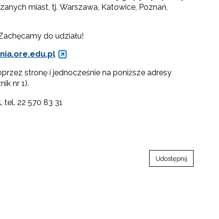
anych miast, tj. Warszawa, Katowice, Poznań,
 Zachęcamy do udziału!
nia.ore.edu.pl
przez stronę i jednocześnie na poniższe adresy
k nr 1).
l
, tel. 22 570 83 31
Udostępnij
go"