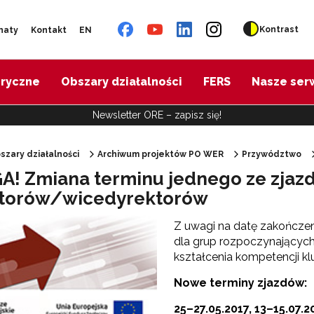
Kontrast
naty
Kontakt
EN
oryczne
Obszary działalności
FERS
Nasze ser
Newsletter ORE – zapisz się!
szary działalności
Archiwum projektów PO WER
Przywództwo
! Zmiana terminu jednego ze zjaz
"Diagnoza psychologiczno-pedagogiczna"
torów/wicedyrektorów
Z uwagi na datę zakończen
"Doradztwo zawodowe – przygotowanie trenerów"
dla grup rozpoczynających
kształcenia kompetencji k
"Efektywne doradztwo edukacyjno-zawodowe"
Nowe terminy zjazdów:
 "Opracowanie modelu SCWEW"
25–27.05.2017, 13–15.07.2