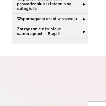
prowadzeniu kształcenia na
Rozwiń sekcję "
▶
odległość
W
cel
Wspomaganie szkół w rozwoju
Rozwiń sekcję 
▶
Zarządzanie oświatą w
Rozwiń sekcję "
▶
samorządach – Etap II