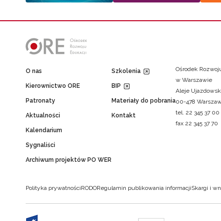
Ośrodek Rozwoju
O nas
Szkolenia
w Warszawie
Kierownictwo ORE
BIP
Aleje Ujazdowsk
Patronaty
Materiały do pobrania
00-478 Warsza
tel. 22 345 37 00
Aktualności
Kontakt
fax 22 345 37 70
Kalendarium
Sygnaliści
Archiwum projektów PO WER
Polityka prywatności
RODO
Regulamin publikowania informacji
Skargi i wn