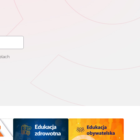
elach