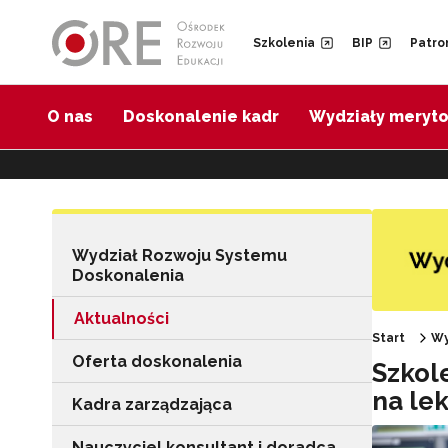
Przejdź do Nawigacji
Przejdź do stopki
Przejdź do treści artykułu
Szkolenia
BIP
Patro
O nas
Doskonalenie kadr
Wydziały meryt
Wydział Rozwoju Systemu
Doskonalenia
Aktualności
Start
Wy
Oferta doskonalenia
Szkole
na le
Kadra zarządzająca
Nauczyciel konsultant i doradca