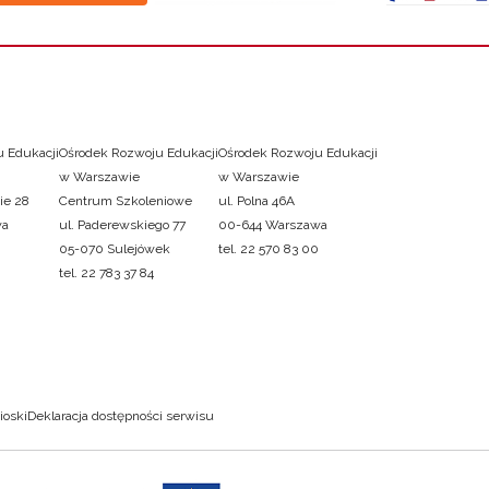
 Edukacji
Ośrodek Rozwoju Edukacji
Ośrodek Rozwoju Edukacji
w Warszawie
w Warszawie
ie 28
Centrum Szkoleniowe
ul. Polna 46A
wa
ul. Paderewskiego 77
00-644 Warszawa
05-070 Sulejówek
tel. 22 570 83 00
tel. 22 783 37 84
ioski
Deklaracja dostępności serwisu