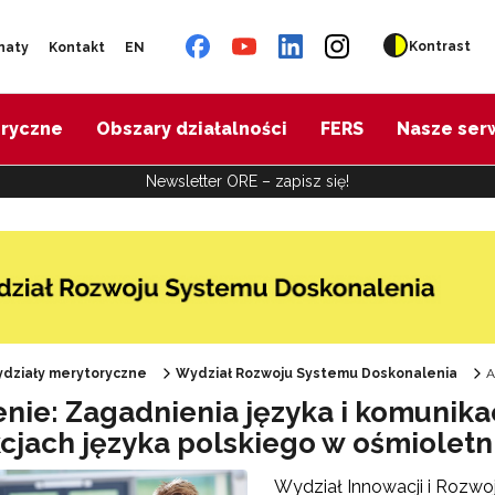
Kontrast
naty
Kontakt
EN
oryczne
Obszary działalności
FERS
Nasze ser
Newsletter ORE – zapisz się!
działy merytoryczne
Wydział Rozwoju Systemu Doskonalenia
A
nie: Zagadnienia języka i komunikacji
kcjach języka polskiego w ośmiolet
Wydział Innowacji i Rozwo