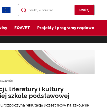
Szukaj
wisy
EQAVET
Projekty i programy rządowe
ktualności
, literatury i kultury
niej szkole podstawowej
ju rozpoczyna rekrutację uczestników na szkolenie