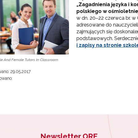
„Zagadnienia języka i kom
polskiego w ośmioletnie
w dn. 20–22 czerwca br. w
adresowane do nauczyciel
zajmujących się doskonal
podstawowych. Serdeczni
i zapisy na stronie szkol
Ekspert"
ale And Female Tutors In Classroom
ano: 29.05.2017
Materiały do pobrania"
owano:
Newsletter ORE