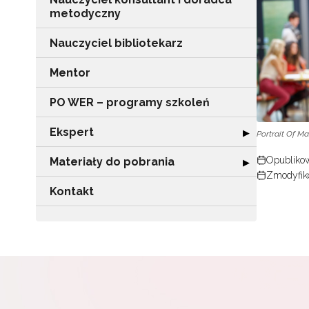
metodyczny
Nauczyciel bibliotekarz
Mentor
PO WER – programy szkoleń
Ekspert
Rozwiń sekcję "
▶
Portrait Of M
Opublikow
Materiały do pobrania
Rozwiń sekcję "
▶
Zmodyfik
Kontakt