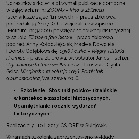
Uczestnicy szkolenia otrzymali publikacje pomocne
w zajęciach, m.in.:
ZOOM7 – kino w zbliżeniu
(scenariusze zajęć filmowych) – praca zbiorowa
pod redakcją Anny Kołodziejczak; czasopismo
„Meritum” nr 3/2016 poświęcone edukacji historycznej
w szkole,
Filmowe fale historii
– praca zbiorowa
pod red. Anny Kołodziejczak, Macieja Dowgiela
i Doroty Gołębiowskiej;
1956 Polska – Węgry. Historia
i Pamięć
– praca zbiorowa, współautor Janos Tischler;
Czy wolność to taka wielka rzecz
– broszura; Gyula
Gsisc;
Węgierska rewolucja 1956. Pamiętnik
dwunastolatka
, Warszawa 2016.
Szkolenie „Stosunki polsko-ukraińskie
w kontekście zaszłości historycznych.
Upamiętnianie rocznic wydarzeń
historycznych”
Realizacja: 9–10 II 2017, CS ORE w Sulejówku
W ramach szkolenia zaprezentowano wykłady: