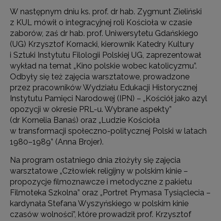
W następnym dniu ks. prof. dr hab. Zygmunt Zieliński
z KUL mówił o integracyjnej roli Kościoła w czasie
zaborów, zaś dr hab. prof. Uniwersytetu Gdańskiego
(UG) Krzysztof Kornacki, kierownik Katedry Kultury
i Sztuki Instytutu Filologii Polskiej UG, zaprezentował
wykład na temat „Kino polskie wobec katolicyzmu”.
Odbyły się też zajęcia warsztatowe, prowadzone
przez pracowników Wydziału Edukacji Historycznej
Instytutu Pamięci Narodowej (IPN) – „Kościół jako azyl
opozycji w okresie PRL-u. Wybrane aspekty”
(dr Kornelia Banaś) oraz „Ludzie Kościoła
w transformacji społeczno-politycznej Polski w latach
1980–1989” (Anna Brojer).
Na program ostatniego dnia złożyły się zajęcia
warsztatowe „Człowiek religijny w polskim kinie –
propozycje filmoznawcze i metodyczne z pakietu
Filmoteka Szkolna” oraz „Portret Prymasa Tysiąclecia –
kardynała Stefana Wyszyńskiego w polskim kinie
czasów wolności”, które prowadził prof. Krzysztof