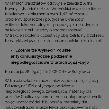
W ramach warsztatów odbyły się zajęcia z Anną
Równy – „Pamięć o Rzezi Wołyńskiej w polskim filmie
fabularnym i dokumentalnym” i „Współczesne
problemy społeczne i polityczne Ukraińców
w filmie dokumentalnym – propozycje metodyczne
na lekcje historii i wiedzy o społeczeństwie”.
W trakcie szkolenia uczestnicy obejrzeli filmy z zakresu
tematyki związanej ze stosunkami polsko-ukraińskimi.
„Żołnierze Wyklęci”. Polskie
antykomunistyczne podziemie
niepodległościowe w latach
1944–1956
Realizacja: 28–29.03.2017, CS ORE w Sulejówku
W trakcie szkolenia uczestnicy zapoznali się z „Teką
Edukacyjną” IPN dotyczącą podziemia
niepodległościowego, zawierającą materiały dla
uczniów (tablica synchronistyczna, biogramy, słownik
pojęć, wybór źródeł, bibliografia, materiały dla
nauczycieli (scenariusze lekcji, przykładowe tematy