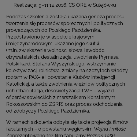
Realizacja: 9–11.12.2016, CS ORE w Sulejówku
Podczas szkolenia została ukazana geneza procesu
tworzenia się procesów społecznych i politycznych
prowadzących do Polskiego Października.
Przedstawiono je w aspekcie krajowym
i międzynarodowym, ukazano jego skutki
(m.in. zwiększenie wolności słowa i swobód
obywatelskich, destalinizacja, uwolnienie Prymasa
Polski kard. Stefana Wyszyńskiego, wstrzymanie
kolektywizacji rolnictwa, zmiany na szczytach władzy,
rozłam w PAX–ie i powstanie Klubów Inteligencji
Katolickiej, a także zwolnienia więźniów politycznych
i ich rehabilitacja, desowietyzacja LWP – wyjazd
oficerów sowieckich z marszałkiem Konstantym
Rokossowskim do ZSRR) oraz proces odchodzenia
od zdobyczy Polskiego Października.
W ramach szkolenia odbyła się także projekcja filmów
fabularnych – o powstaniu węgierskim
Wojna i miłość
.
Zaprezentowano też film fabularny
Poznań 1956