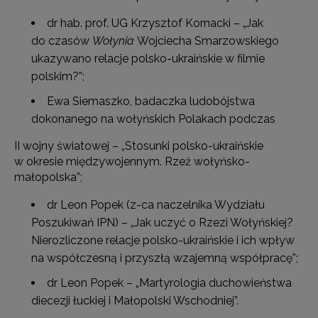
dr hab. prof. UG Krzysztof Kornacki – „Jak
do czasów
Wołynia
Wojciecha Smarzowskiego
ukazywano relacje polsko-ukraińskie w filmie
polskim?”;
Ewa Siemaszko, badaczka ludobójstwa
dokonanego na wołyńskich Polakach podczas
II wojny światowej – „Stosunki polsko-ukraińskie
w okresie międzywojennym. Rzeź wołyńsko-
małopolska”;
dr Leon Popek (z-ca naczelnika Wydziału
Poszukiwań IPN) – „Jak uczyć o Rzezi Wołyńskiej?
Nierozliczone relacje polsko-ukraińskie i ich wpływ
na współczesną i przyszłą wzajemną współpracę”;
dr Leon Popek – „Martyrologia duchowieństwa
diecezji łuckiej i Małopolski Wschodniej”.