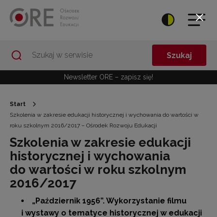
Przejdź do Nawigacji
Przejdź do stopki
Przejdź do treści artykułu
Szukaj
Newsletter ORE – zapisz się!
Start
Szkolenia w zakresie edukacji historycznej i wychowania do wartości w
roku szkolnym 2016/2017 – Ośrodek Rozwoju Edukacji
Szkolenia w zakresie edukacji
historycznej i wychowania
do wartości w roku szkolnym
2016/2017
„Październik 1956”. Wykorzystanie filmu
i wystawy o tematyce historycznej w edukacji