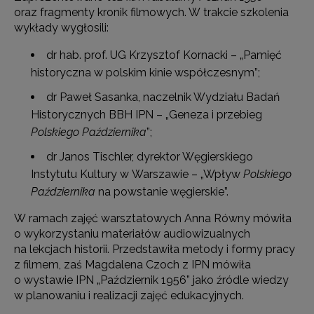
oraz fragmenty kronik filmowych. W trakcie szkolenia
wykłady wygłosili:
dr hab. prof. UG Krzysztof Kornacki – „Pamięć
historyczna w polskim kinie współczesnym”;
dr Paweł Sasanka, naczelnik Wydziału Badań
Historycznych BBH IPN – „Geneza i przebieg
Polskiego Października
”;
dr Janos Tischler, dyrektor Węgierskiego
Instytutu Kultury w Warszawie – „Wpływ
Polskiego
Października
na powstanie węgierskie”.
W ramach zajęć warsztatowych Anna Równy mówiła
o wykorzystaniu materiałów audiowizualnych
na lekcjach historii. Przedstawiła metody i formy pracy
z filmem, zaś Magdalena Czoch z IPN mówiła
o wystawie IPN „Październik 1956” jako źródle wiedzy
w planowaniu i realizacji zajęć edukacyjnych.