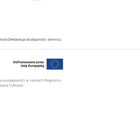
ioski
Deklaracja dostępności serwisu
zy europejskich w ramach Programu
olska Cyfrowa