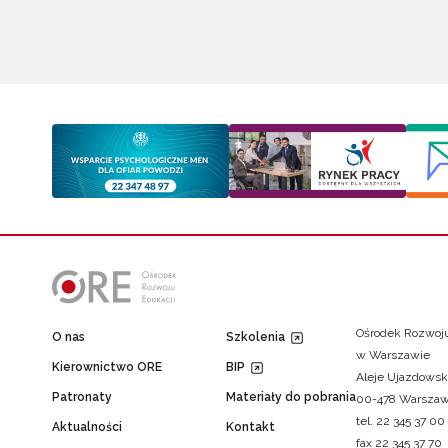
Ośrodek Rozwoju
O nas
Szkolenia
w Warszawie
Kierownictwo ORE
BIP
Aleje Ujazdowsk
Patronaty
Materiały do pobrania
00-478 Warsza
tel. 22 345 37 00
Aktualności
Kontakt
fax 22 345 37 70