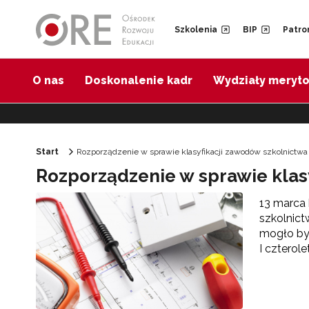
Przejdź do Nawigacji
Przejdź do stopki
Przejdź do treści artykułu
Szkolenia
BIP
Patro
O nas
Doskonalenie kadr
Wydziały meryt
Start
Rozporządzenie w sprawie klasyfikacji zawodów szkolnictw
Rozporządzenie w sprawie kla
13 marca 
szkolnic
mogło być
I czterol