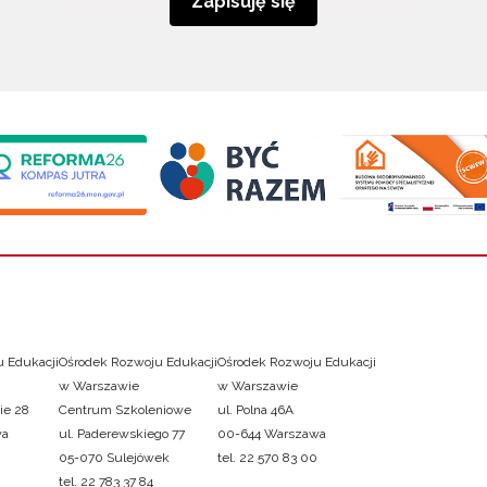
Zapisuję się
 Edukacji
Ośrodek Rozwoju Edukacji
Ośrodek Rozwoju Edukacji
w Warszawie
w Warszawie
ie 28
Centrum Szkoleniowe
ul. Polna 46A
wa
ul. Paderewskiego 77
00-644 Warszawa
05-070 Sulejówek
tel. 22 570 83 00
tel. 22 783 37 84