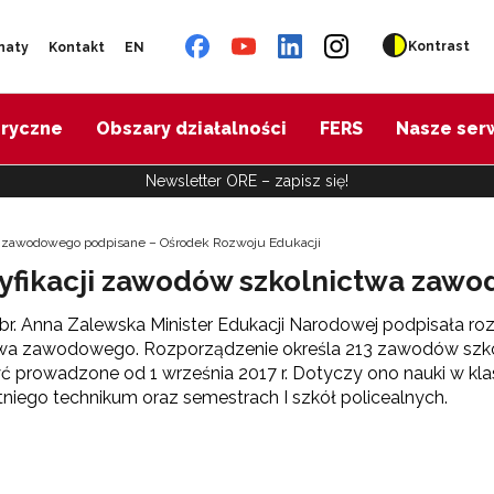
Kontrast
naty
Kontakt
EN
oryczne
Obszary działalności
FERS
Nasze ser
Newsletter ORE – zapisz się!
a zawodowego podpisane – Ośrodek Rozwoju Edukacji
syfikacji zawodów szkolnictwa zaw
br. Anna Zalewska Minister Edukacji Narodowej podpisała ro
twa zawodowego. Rozporządzenie określa 213 zawodów szko
 prowadzone od 1 września 2017 r. Dotyczy ono nauki w klas
etniego technikum oraz semestrach I szkół policealnych.