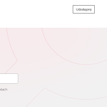
Udostępnij
elach