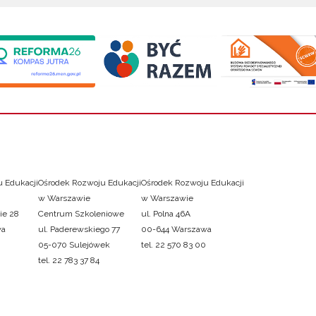
 Edukacji
Ośrodek Rozwoju Edukacji
Ośrodek Rozwoju Edukacji
w Warszawie
w Warszawie
ie 28
Centrum Szkoleniowe
ul. Polna 46A
wa
ul. Paderewskiego 77
00-644 Warszawa
05-070 Sulejówek
tel. 22 570 83 00
tel. 22 783 37 84