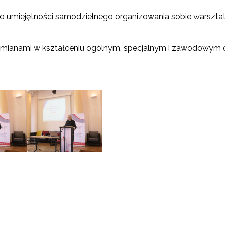
umiejętności samodzielnego organizowania sobie warsztatu 
 zmianami w kształceniu ogólnym, specjalnym i zawodowym o
ewsletter ORE
isz się i bądź na bieżąco z najnowszymi informacjami
zkoleniach i programach.
es e-mail:
yrażam zgodę na przetwarzanie moich danych osobowych przez ORE w
ach marketingowych.