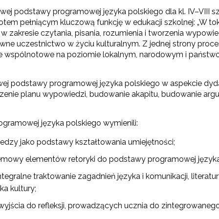
wej podstawy programowej języka polskiego dla kl. IV–VIII s
iotem pełniącym kluczową funkcję w edukacji szkolnej: „W to
w zakresie czytania, pisania, rozumienia i tworzenia wypowi
wne uczestnictwo w życiu kulturalnym. Z jednej strony proce
cie wspólnotowe na poziomie lokalnym, narodowym i państw
.
wej podstawy programowej języka polskiego w aspekcie dy
orzenie planu wypowiedzi, budowanie akapitu, budowanie arg
ogramowej języka polskiego wymienili:
edzy jako podstawy kształtowania umiejętności;
emowy elementów retoryki do podstawy programowej języka
tegralne traktowanie zagadnień języka i komunikacji, literatur
ka kultury;
yjścia do refleksji, prowadzących ucznia do zintegrowanego r