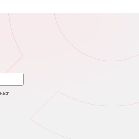
elach