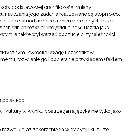
zkoły podstawowej oraz filozofię zmiany
ku nauczania jego zadania realizowane są stopniowo,
edzi – po samodzielne rozumienie złożonych treści
s ten winien rozwijać indywidualność ucznia jako
owym, a także wytwarzać poczucie przynależności
daktycznym. Zwróciła uwagę uczestników
umentu, rozwijanie go i popieranie przykładem (faktem
 polskiego;
y i kultury w wyniku postrzegania języka nie tylko jako
ozwoju oraz zakorzenienia w tradycji i kulturze