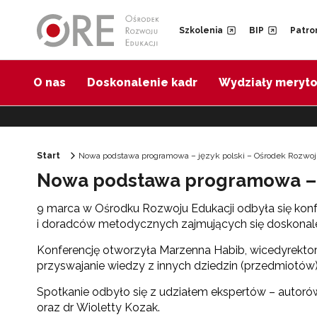
Przejdź do Nawigacji
Przejdź do stopki
Przejdź do treści artykułu
Szkolenia
BIP
Patro
O nas
Doskonalenie kadr
Wydziały meryt
Start
Nowa podstawa programowa – język polski – Ośrodek Rozwoj
Nowa podstawa programowa – j
9 marca w Ośrodku Rozwoju Edukacji odbyła się konf
i doradców metodycznych zajmujących się doskonal
Konferencję otworzyła Marzenna Habib, wicedyrektor 
przyswajanie wiedzy z innych dziedzin (przedmiotów)
Spotkanie odbyło się z udziałem ekspertów – autorów
oraz dr Wioletty Kozak.