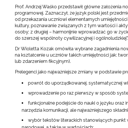
Prof. Andrzej Waśko przedstawił główne założenia no
programowej. Zaznaczył, że język polski jest przedm
od przekazania uczniowi elementarnych umiejętności 
kultury, poznawanie związanych z tym wartości i akty
osoby; z drugiej – harmonijnie wprowadzać go w ży
do szerszej wspólnoty cywilizacyjnej i ogólnoludzkiej”
Dr Wioletta Kozak omówiła wybrane zagadnienia no
na kształcenie u uczniów takich umiejętności jak: tw
lub zdarzeniem fikcyjnym).
Prelegenci jako najważniejsze zmiany w podstawie pr
powrót do uporządkowanej, systematycznej wi
wprowadzenie po raz pierwszy w sposób syst
funkcjonalne podejście do nauki o języku oraz in
narzędzia komunikacji, ale najważniejszego składni
wybór tekstów literackich stanowiących punkt w
narodowej, a także w wartościach;