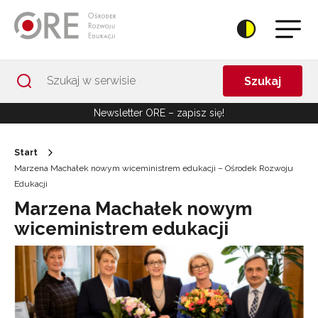
Przejdź do Nawigacji
Przejdź do stopki
Przejdź do treści artykułu
Szukaj
Newsletter ORE – zapisz się!
Start
Marzena Machałek nowym wiceministrem edukacji – Ośrodek Rozwoju
Edukacji
Marzena Machałek nowym
wiceministrem edukacji