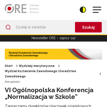
Przejdź do Nawigacji
Przejdź do stopki
Przejdź do treści artykułu
Szukaj
Newsletter ORE – zapisz się!
Start
Wydziały merytoryczne
Wydział Kształcenia Zawodowego i Doradztwa
Zawodowego
Aktualności
VI Ogólnopolska Konferencja
„Normalizacja w Szkole”
Zapraszamy dyrektorów placówek oświatowych,