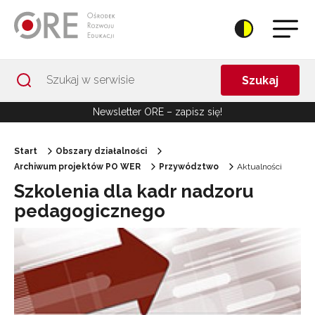
Przejdź do Nawigacji
Przejdź do stopki
Przejdź do treści artykułu
Szukaj
Newsletter ORE – zapisz się!
Start
Obszary działalności
Archiwum projektów PO WER
Przywództwo
Aktualności
Szkolenia dla kadr nadzoru
pedagogicznego