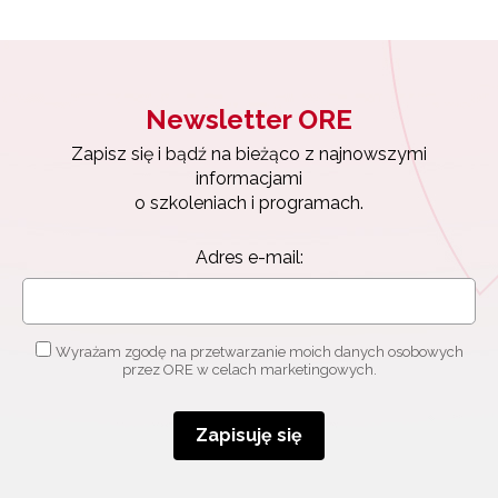
Newsletter ORE
Zapisz się i bądź na bieżąco z najnowszymi
Newsletter ORE
informacjami
o szkoleniach i programach.
Zapisz się i bądź na bieżąco z najnowszymi
Adres e-mail:
informacjami
o szkoleniach i programach.
Adres e-mail:
Wyrażam zgodę na przetwarzanie moich danych
osobowych przez ORE w celach marketingowych.
Zapisuję się
Wyrażam zgodę na przetwarzanie moich danych osobowych
przez ORE w celach marketingowych.
Zapisuję się