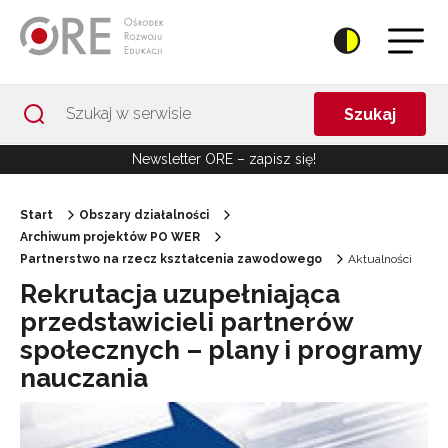
Przejdź do Nawigacji
Przejdź do stopki
Przejdź do treści artykułu
Szukaj
Newsletter ORE – zapisz się!
Start
Obszary działalności
Archiwum projektów PO WER
Partnerstwo na rzecz kształcenia zawodowego
Aktualności
Rekrutacja uzupełniająca
przedstawicieli partnerów
społecznych – plany i programy
nauczania