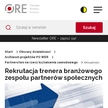
Przejdź do Nawigacji
Przejdź do stopki
Przejdź do treści artykułu
Szukaj
Newsletter ORE – zapisz się!
Start
Obszary działalności
Archiwum projektów PO WER
Partnerstwo na rzecz kształcenia zawodowego
Aktualności
Rekrutacja trenera branżowego
zespołu partnerów społecznych