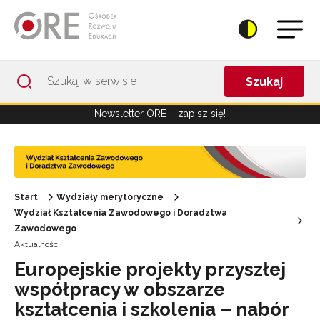
Przejdź do Nawigacji
Przejdź do stopki
Przejdź do treści artykułu
Szukaj
Newsletter ORE – zapisz się!
Start
Wydziały merytoryczne
Wydział Kształcenia Zawodowego i Doradztwa
Zawodowego
Aktualności
Europejskie projekty przyszłej
współpracy w obszarze
kształcenia i szkolenia – nabór