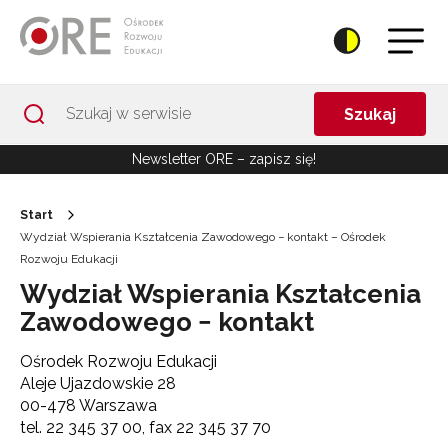
Przejdź do Nawigacji
Przejdź do stopki
Przejdź do treści artykułu
Szukaj
Newsletter ORE – zapisz się!
Start
Wydział Wspierania Kształcenia Zawodowego − kontakt – Ośrodek
Rozwoju Edukacji
Wydział Wspierania Kształcenia
Zawodowego − kontakt
Ośrodek Rozwoju Edukacji
Aleje Ujazdowskie 28
00-478 Warszawa
tel. 22 345 37 00, fax 22 345 37 70