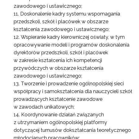
zawodowego i ustawicznego;
Doskonalenie kadry systemu wspomagania
przedszkoli, szkół i placówek w obszarze
kształcenia zawodowego i ustawicznego;
Wspieranie kadry kierowniczej oświaty, w tym
Newsletter ORE
opracowywanie modeli i programów doskonalenia
dyrektorów przedszkoli, szkół i placówek
Zapisz się i bądź na bieżąco z najnowszymi
w zakresie kształcenia ich kompetencji
informacjami
przywódczych w obszarze kształcenia
o szkoleniach i programach.
zawodowego i ustawicznego;
Adres e-mail:
Tworzenie i prowadzenie ogólnopolskiej sieci
współpracy i samokształcenia dla nauczycieli szkół
prowadzących kształcenie zawodowe
Wyrażam zgodę na przetwarzanie moich danych
w zawodach unikatowych;
osobowych przez ORE w celach marketingowych.
Koordynowanie działań związanych
z utrzymaniem ogólnopolskiej platformy
Zapisuję się
dotyczącej turnusów dokształcania teoretycznego
młodocianych pracowników;