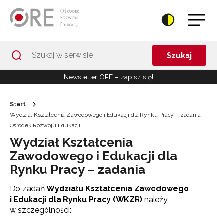
Przejdź do Nawigacji
Przejdź do stopki
Przejdź do treści artykułu
Szukaj
Newsletter ORE – zapisz się!
Start
Wydział Kształcenia Zawodowego i Edukacji dla Rynku Pracy – zadania –
Ośrodek Rozwoju Edukacji
Wydział Kształcenia
Zawodowego i Edukacji dla
Rynku Pracy – zadania
Do zadań
Wydziału Kształcenia Zawodowego
i Edukacji dla Rynku Pracy (WKZR)
należy
w szczególności: