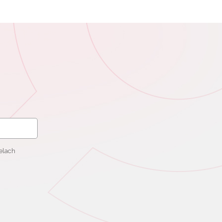
elach