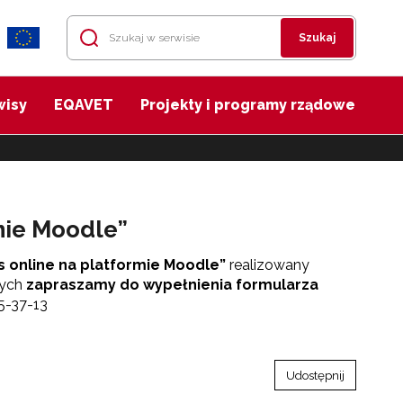
Szukaj
wisy
EQAVET
Projekty i programy rządowe
rmie Moodle”
s online na platformie Moodle”
realizowany
nych
zapraszamy do wypełnienia formularza
45-37-13
Udostępnij