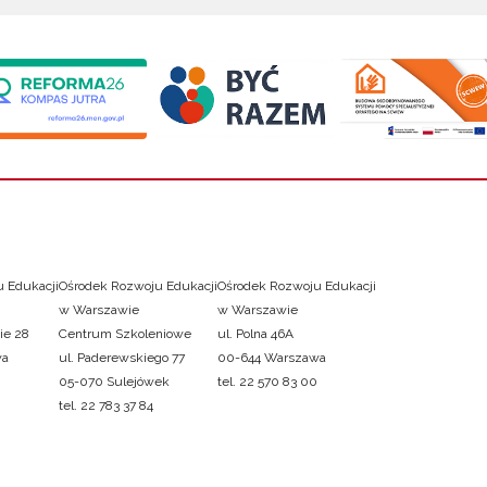
 Edukacji
Ośrodek Rozwoju Edukacji
Ośrodek Rozwoju Edukacji
w Warszawie
w Warszawie
ie 28
Centrum Szkoleniowe
ul. Polna 46A
wa
ul. Paderewskiego 77
00-644 Warszawa
05-070 Sulejówek
tel. 22 570 83 00
tel. 22 783 37 84