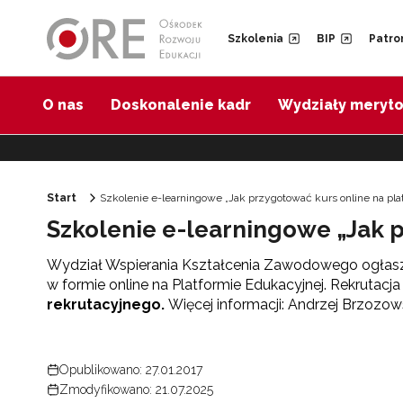
Przejdź do Nawigacji
Przejdź do stopki
Przejdź do treści artykułu
Szkolenia
BIP
Patro
O nas
Doskonalenie kadr
Wydziały meryt
Start
Szkolenie e-learningowe „Jak przygotować kurs online na pl
Szkolenie e-learningowe „Jak 
Wydział Wspierania Kształcenia Zawodowego ogłasza
w formie online na Platformie Edukacyjnej. Rekrutacja
rekrutacyjnego.
Więcej informacji: Andrzej Brzozow
Opublikowano: 27.01.2017
Zmodyfikowano: 21.07.2025