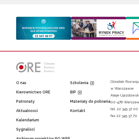
Ośrodek Rozwoju
O nas
Szkolenia
w Warszawie
Kierownictwo ORE
BIP
Aleje Ujazdowsk
Patronaty
Materiały do pobrania
00-478 Warsza
tel. 22 345 37 00
Aktualności
Kontakt
fax 22 345 37 70
Kalendarium
Sygnaliści
Archiwum projektów PO WER