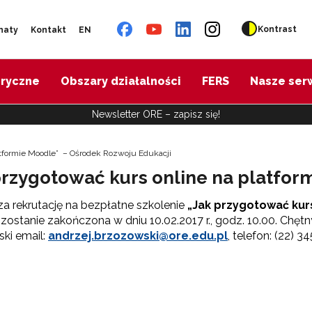
Kontrast
naty
Kontakt
EN
oryczne
Obszary działalności
FERS
Nasze ser
Newsletter ORE – zapisz się!
atformie Moodle” – Ośrodek Rozwoju Edukacji
przygotować kurs online na platfo
 rekrutację na bezpłatne szkolenie
„Jak przygotować kur
 zostanie zakończona w dniu 10.02.2017 r., godz. 10.00. Chęt
ski email:
andrzej.brzozowski@ore.edu.pl
, telefon: (22) 3