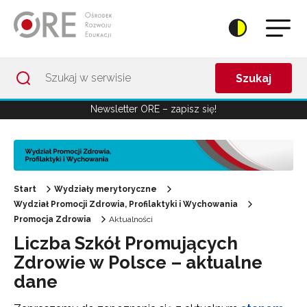
Przejdź do Nawigacji
Przejdź do stopki
Przejdź do treści artykułu
Szukaj
Newsletter ORE – zapisz się!
Start
Wydziały merytoryczne
Wydział Promocji Zdrowia, Profilaktyki i Wychowania
Promocja Zdrowia
Aktualności
Liczba Szkół Promujących
Zdrowie w Polsce – aktualne
dane