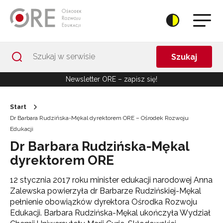
Przejdź do Nawigacji
Przejdź do stopki
Przejdź do treści artykułu
Szukaj
Newsletter ORE – zapisz się!
Start
Dr Barbara Rudzińska-Mękal dyrektorem ORE – Ośrodek Rozwoju
Edukacji
Dr Barbara Rudzińska-Mękal
dyrektorem ORE
12 stycznia 2017 roku minister edukacji narodowej Anna
Zalewska powierzyła dr Barbarze Rudzińskiej-Mękal
pełnienie obowiązków dyrektora Ośrodka Rozwoju
Edukacji. Barbara Rudzińska-Mękal ukończyła Wydział