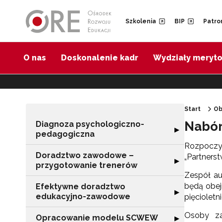
Przejdź do Nawigacji
Przejdź do stopki
Przejdź do treści artykułu
Szkolenia
BIP
Patro
O nas
Doskonalenie kadr
Wydziały meryt
Start
Ob
Nabór
Diagnoza psychologiczno-
Rozwiń sekcję 
▶
pedagogiczna
Rozpoczyn
Doradztwo zawodowe –
„Partners
Rozwiń sekcję 
▶
przygotowanie trenerów
Zespół au
będą obej
Efektywne doradztwo
Rozwiń sekcję 
▶
edukacyjno-zawodowe
pięcioletn
Osoby za
Opracowanie modelu SCWEW
Rozwiń sekcję
▶