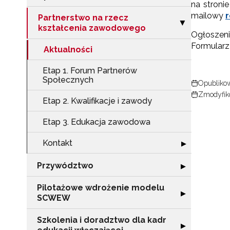
na stronie
mailowy
r
Partnerstwo na rzecz
Zwiń sekcję "Pa
▶
kształcenia zawodowego
Ogłoszen
Formularz
Aktualności
Etap 1. Forum Partnerów
Społecznych
Opublikow
Zmodyfiko
Etap 2. Kwalifikacje i zawody
Etap 3. Edukacja zawodowa
Kontakt
Rozwiń sekcję "
▶
Przywództwo
Rozwiń sekcję 
▶
Pilotażowe wdrożenie modelu
Rozwiń sekcję 
▶
SCWEW
Szkolenia i doradztwo dla kadr
Rozwiń sekcję "S
▶