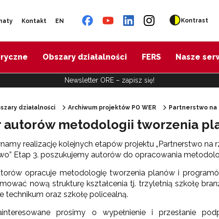
Kontrast
naty
Kontakt
EN
oryczne
Obszary działalności
FERS
Nasze ser
Newsletter ORE – zapisz się!
szary działalności
Archiwum projektów PO WER
Partnerstwo na
 autorów metodologii tworzenia p
"Diagnoza psychologiczno-pedagogiczna"
amy realizację kolejnych etapów projektu „Partnerstwo na 
two” Etap 3. poszukujemy autorów do opracowania metodolo
"Doradztwo zawodowe – przygotowanie trenerów"
torów opracuje metodologię tworzenia planów i program
mować nową strukturę kształcenia tj. trzyletnią szkołę bran
"Efektywne doradztwo edukacyjno-zawodowe"
ie technikum oraz szkołę policealną.
interesowane prosimy o wypełnienie i przesłanie pod
 "Opracowanie modelu SCWEW"