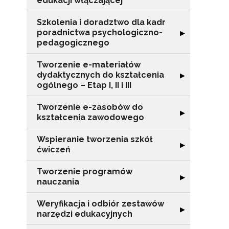
edukacji włączającej
Szkolenia i doradztwo dla kadr
poradnictwa psychologiczno-
Rozwiń sekcję "
▶
pedagogicznego
Tworzenie e-materiałów
dydaktycznych do kształcenia
Rozwiń sekcję "T
▶
ogólnego – Etap I, II i III
Tworzenie e-zasobów do
Rozwiń sekcję 
▶
kształcenia zawodowego
Wspieranie tworzenia szkół
Rozwiń sekcję "
▶
ćwiczeń
Tworzenie programów
Rozwiń sekcję 
▶
nauczania
N
Weryfikacja i odbiór zestawów
Rozwiń sekcję "
▶
narzędzi edukacyjnych
Zap
o s