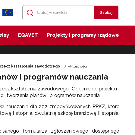
Szukaj
wisy
EQAVET
Projekty i programy rządowe
 rzecz kształcenia zawodowego
Aktualności
lanów i programów nauczania
rzecz kształcenia zawodowego”. Obecnie do projektu
gii tworzenia planów i programów nauczania.
ów nauczania dla 202 zmodyfikowanych PPKZ, które
żową I stopnia, dwuletnią szkołę branżową II stopnia,
pisanego formularza zgłoszeniowego dostępnego