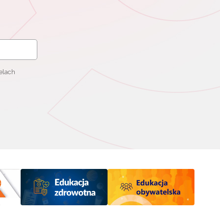
elach