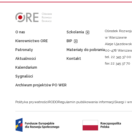
Ośrodek Rozwoju
O nas
Szkolenia
w Warszawie
Kierownictwo ORE
BIP
Aleje Ujazdowsk
Patronaty
Materiały do pobrania
00-478 Warsza
tel. 22 345 37 00
Aktualności
Kontakt
fax 22 345 37 70
Kalendarium
Sygnaliści
Archiwum projektów PO WER
Polityka prywatności
RODO
Regulamin publikowania informacji
Skargi i wn