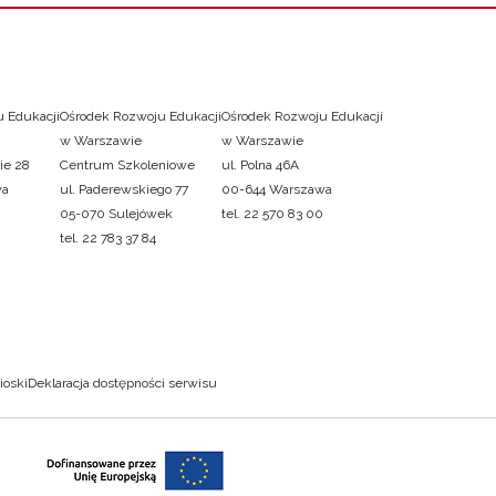
 Edukacji
Ośrodek Rozwoju Edukacji
Ośrodek Rozwoju Edukacji
w Warszawie
w Warszawie
ie 28
Centrum Szkoleniowe
ul. Polna 46A
wa
ul. Paderewskiego 77
00-644 Warszawa
05-070 Sulejówek
tel. 22 570 83 00
tel. 22 783 37 84
ioski
Deklaracja dostępności serwisu