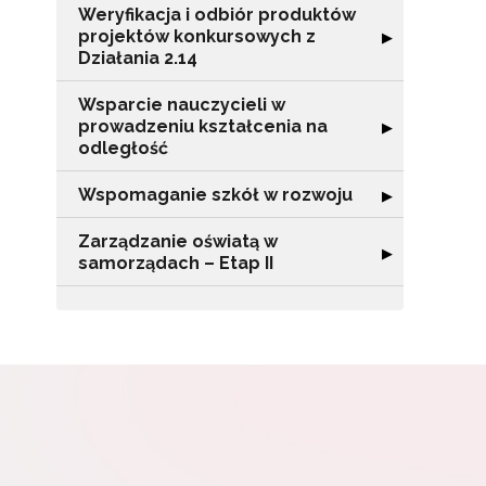
Weryfikacja i odbiór produktów
Adr
projektów konkursowych z
Rozwiń sekcję "
▶
Działania 2.14
Wsparcie nauczycieli w
W
prowadzeniu kształcenia na
Rozwiń sekcję "
▶
cel
odległość
Wspomaganie szkół w rozwoju
Rozwiń sekcję 
▶
Zarządzanie oświatą w
Rozwiń sekcję "
▶
samorządach – Etap II