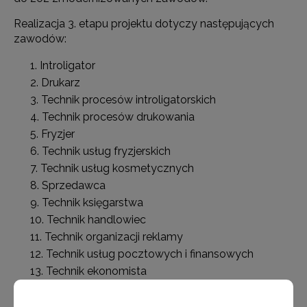
Realizacja 3. etapu projektu dotyczy następujących
zawodów:
Introligator
Drukarz
Technik procesów introligatorskich
Technik procesów drukowania
Fryzjer
Technik usług fryzjerskich
Technik usług kosmetycznych
Sprzedawca
Technik księgarstwa
Technik handlowiec
Technik organizacji reklamy
Technik usług pocztowych i finansowych
Technik ekonomista
Technik rachunkowości
Technik prac biurowych