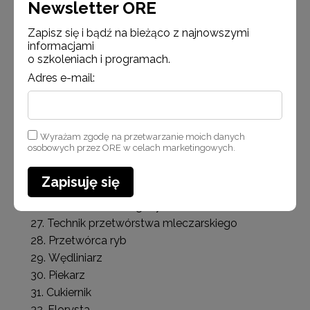
Newsletter ORE
Technik administracji
Zapisz się i bądź na bieżąco z najnowszymi
Technik archiwista
informacjami
Kelner
o szkoleniach i programach.
Kucharz
Adres e-mail:
Technik żywienia i usług gastronomicznych
Pracownik pomocniczy obsługi hotelowej
Technik hotelarstwa
Technik turystyki wiejskiej
Wyrażam zgodę na przetwarzanie moich danych
osobowych przez ORE w celach marketingowych.
Technik obsługi turystycznej
Operator maszyn i urządzeń przemysłu
Zapisuję się
spożywczego
Technik technologii żywności
Technik przetwórstwa mleczarskiego
Przetwórca ryb
Wędliniarz
Piekarz
Cukiernik
Florysta