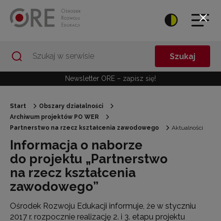
Przejdź do Nawigacji
Przejdź do stopki
Przejdź do treści artykułu
Szukaj
Newsletter ORE – zapisz się!
Start
Obszary działalności
Archiwum projektów PO WER
Partnerstwo na rzecz kształcenia zawodowego
Aktualności
Informacja o naborze
do projektu „Partnerstwo
na rzecz kształcenia
zawodowego”
Ośrodek Rozwoju Edukacji informuje, że w styczniu
2017 r. rozpocznie realizację 2. i 3. etapu projektu