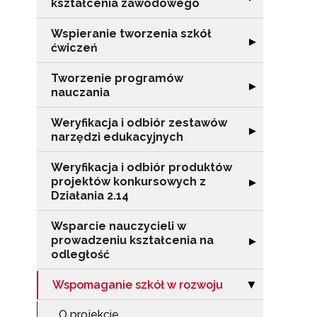
kształcenia zawodowego
Wspieranie tworzenia szkół
Rozwiń sekcję "
▶
ćwiczeń
Tworzenie programów
Rozwiń sekcję 
▶
nauczania
Weryfikacja i odbiór zestawów
Rozwiń sekcję "
▶
narzędzi edukacyjnych
Weryfikacja i odbiór produktów
projektów konkursowych z
Rozwiń sekcję "
▶
Działania 2.14
Wsparcie nauczycieli w
prowadzeniu kształcenia na
Rozwiń sekcję "
▶
odległość
Wspomaganie szkół w rozwoju
Zwiń sekcję "W
▶
N
O projekcie