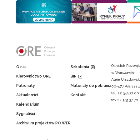
Ośrodek Rozwoju
O nas
Szkolenia
w Warszawie
Kierownictwo ORE
BIP
Aleje Ujazdowsk
Patronaty
Materiały do pobrania
00-478 Warsza
tel. 22 345 37 00
Aktualności
Kontakt
fax 22 345 37 70
Kalendarium
Sygnaliści
Archiwum projektów PO WER