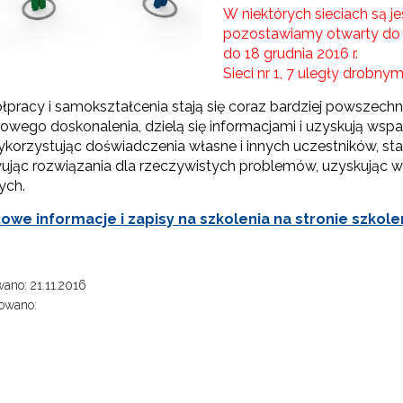
W niektórych sieciach są 
pozostawiamy otwarty do mo
Partnerstwo na rzecz kształcenia zawodowego"
do 18 grudnia 2016 r.
Sieci nr 1, 7 uległy drobn
"Przywództwo"
ółpracy i samokształcenia stają się coraz bardziej powszech
lowego doskonalenia, dzielą się informacjami i uzyskują wsp
"Pilotażowe wdrożenie modelu SCWEW"
korzystując doświadczenia własne i innych uczestników, staw
jąc rozwiązania dla rzeczywistych problemów, uzyskując
ch.
zkolenia i doradztwo dla kadr edukacji włączającej"
we informacje i zapisy na szkolenia na stronie szkole
Szkolenia i doradztwo dla kadr poradnictwa psychologiczno-pedagogiczne
ano: 21.11.2016
owano:
worzenie e-materiałów dydaktycznych do kształcenia ogólnego – Etap I, II i 
"Tworzenie e-zasobów do kształcenia zawodowego"