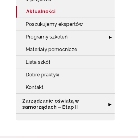
Zap
Aktualności
o s
Adr
Poszukujemy ekspertów
Programy szkoleń
Rozwiń sekcję 
▶
W
Materiały pomocnicze
cel
Lista szkół
Dobre praktyki
Kontakt
Zarządzanie oświatą w
Rozwiń sekcję "
▶
samorządach – Etap II