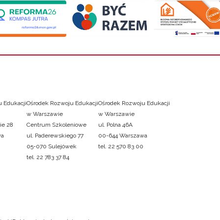
 Edukacji
Ośrodek Rozwoju Edukacji
Ośrodek Rozwoju Edukacji
w Warszawie
w Warszawie
ie 28
Centrum Szkoleniowe
ul. Polna 46A
wa
ul. Paderewskiego 77
00-644 Warszawa
05-070 Sulejówek
tel. 22 570 83 00
tel. 22 783 37 84