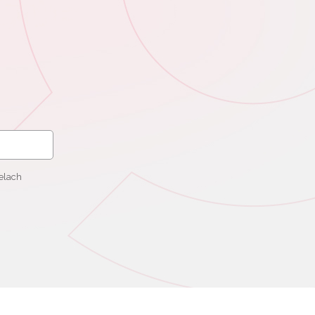
elach