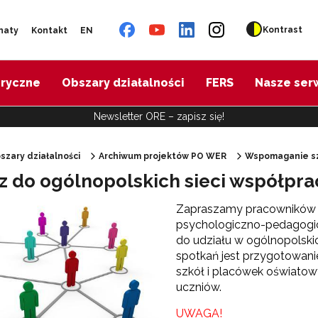
Kontrast
naty
Kontakt
EN
oryczne
Obszary działalności
FERS
Nasze ser
Newsletter ORE – zapisz się!
szary działalności
Archiwum projektów PO WER
Wspomaganie sz
z do ogólnopolskich sieci współpra
"Diagnoza psychologiczno-pedagogiczna"
Zapraszamy pracowników p
psychologiczno-pedagogic
"Doradztwo zawodowe – przygotowanie trenerów"
do udziału w ogólnopolski
spotkań
jest przygotowan
szkół i placówek oświatow
"Efektywne doradztwo edukacyjno-zawodowe"
uczniów.
 "Opracowanie modelu SCWEW"
UWAGA!