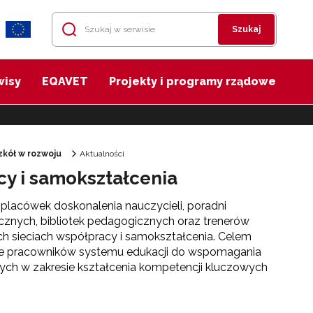
Szukaj
wisy
EQAVET
Projekty i programy rządowe
kół w rozwoju
Aktualności
cy i samokształcenia
lacówek doskonalenia nauczycieli, poradni
znych, bibliotek pedagogicznych oraz trenerów
ch sieciach współpracy i samokształcenia. Celem
ie pracowników systemu edukacji do wspomagania
ych w zakresie kształcenia kompetencji kluczowych