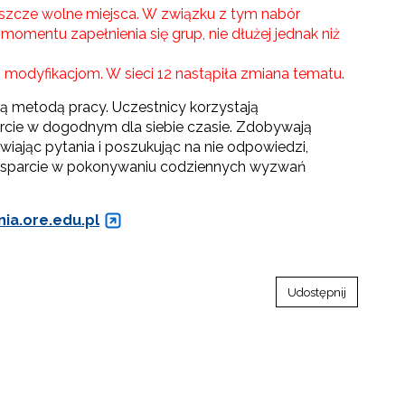
jeszcze wolne miejsca. W związku z tym nabór
mentu zapełnienia się grup, nie dłużej jednak niż
ym modyfikacjom. W sieci 12 nastąpiła zmiana tematu.
ną metodą pracy. Uczestnicy korzystają
arcie w dogodnym dla siebie czasie. Zdobywają
iając pytania i poszukując na nie odpowiedzi,
 wsparcie w pokonywaniu codziennych wyzwań
nia.ore.edu.pl
go"
Udostępnij
III"