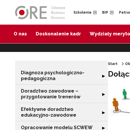
Przejdź do Nawigacji
Przejdź do stopki
Przejdź do treści artykułu
Szkolenia
BIP
Patro
O nas
Doskonalenie kadr
Wydziały meryt
Start
Ob
Dołąc
Diagnoza psychologiczno-
Rozwiń sekcję 
▶
pedagogiczna
Doradztwo zawodowe –
Rozwiń sekcję 
▶
przygotowanie trenerów
Efektywne doradztwo
Rozwiń sekcję 
▶
edukacyjno-zawodowe
Opracowanie modelu SCWEW
Rozwiń sekcję
▶