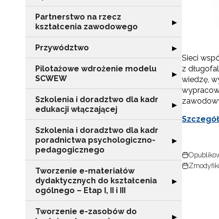
Partnerstwo na rzecz
Rozwiń sekcję "
▶
kształcenia zawodowego
Przywództwo
Rozwiń sekcję 
▶
Sieci wsp
Pilotażowe wdrożenie modelu
z długofa
Rozwiń sekcję 
▶
SCWEW
wiedzę, wy
wypracowu
Szkolenia i doradztwo dla kadr
zawodowy
Rozwiń sekcję "S
▶
edukacji włączającej
Szczegóło
Szkolenia i doradztwo dla kadr
poradnictwa psychologiczno-
Rozwiń sekcję "
▶
pedagogicznego
Opublikow
Zmodyfik
Tworzenie e-materiałów
dydaktycznych do kształcenia
Rozwiń sekcję "T
▶
ogólnego – Etap I, II i III
Tworzenie e-zasobów do
Rozwiń sekcję 
▶