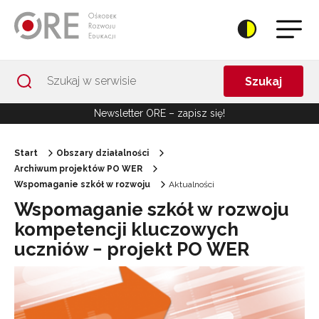
Przejdź do Nawigacji
Przejdź do stopki
Przejdź do treści artykułu
Szukaj
Newsletter ORE – zapisz się!
Start
Obszary działalności
Archiwum projektów PO WER
Wspomaganie szkół w rozwoju
Aktualności
Wspomaganie szkół w rozwoju
kompetencji kluczowych
uczniów − projekt PO WER