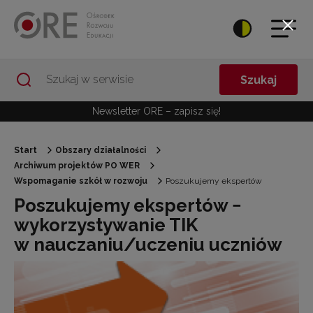
Przejdź do Nawigacji
Przejdź do stopki
Przejdź do treści artykułu
Szukaj
Newsletter ORE – zapisz się!
Start
Obszary działalności
Archiwum projektów PO WER
Wspomaganie szkół w rozwoju
Poszukujemy ekspertów
Poszukujemy ekspertów −
wykorzystywanie TIK
w nauczaniu/uczeniu uczniów