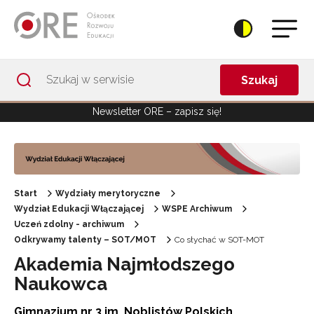
Przejdź do Nawigacji
Przejdź do stopki
Przejdź do treści artykułu
Szukaj
Newsletter ORE – zapisz się!
Start
Wydziały merytoryczne
Wydział Edukacji Włączającej
WSPE Archiwum
Uczeń zdolny - archiwum
Odkrywamy talenty – SOT/MOT
Co słychać w SOT-MOT
Akademia Najmłodszego
Naukowca
Gimnazjum nr 3 im. Noblistów Polskich