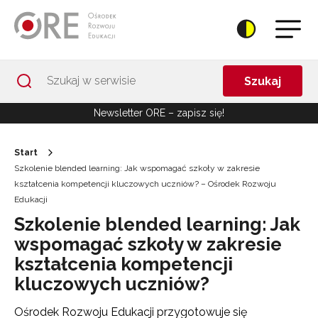
Przejdź do Nawigacji
Przejdź do stopki
Przejdź do treści artykułu
Szukaj
Newsletter ORE – zapisz się!
Start
Szkolenie blended learning: Jak wspomagać szkoły w zakresie
kształcenia kompetencji kluczowych uczniów? – Ośrodek Rozwoju
Edukacji
Szkolenie blended learning: Jak
wspomagać szkoły w zakresie
kształcenia kompetencji
kluczowych uczniów?
Ośrodek Rozwoju Edukacji przygotowuje się