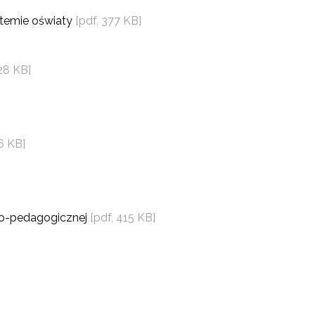
temie oświaty
[pdf, 377 KB]
528 KB]
6 KB]
zno-pedagogicznej
[pdf, 415 KB]