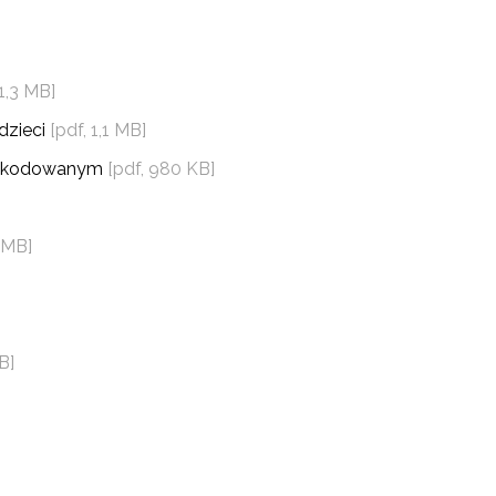
 1,3 MB]
dzieci
[pdf, 1,1 MB]
oszkodowanym
[pdf, 980 KB]
4 MB]
B]