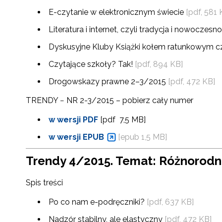
E-czytanie w elektronicznym świecie
[pdf, 581 
Literatura i internet, czyli tradycja i nowocze
Dyskusyjne Kluby Książki kołem ratunkowym c
Czytające szkoły? Tak!
[pdf, 894 KB]
Drogowskazy prawne 2–3/2015
[pdf, 472 KB]
TRENDY − NR 2-3/2015 – pobierz cały numer
w wersji PDF
[pdf 7,5 MB]
w wersji EPUB
[epub 1,5 MB]
N
Trendy 4/2015. Temat: Różnorodn
Zap
Spis treści
o s
Adr
Po co nam e-podręczniki?
[pdf, 637 KB]
Nadzór stabilny, ale elastyczny
[pdf, 472 KB]