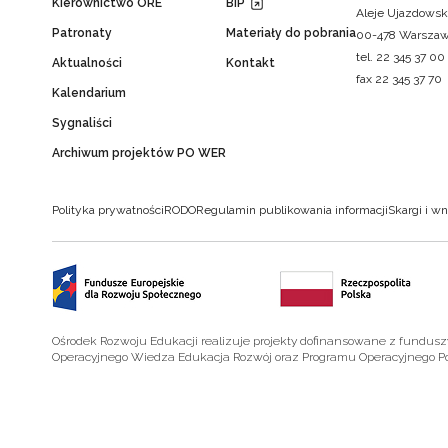
Kierownictwo ORE
BIP
Aleje Ujazdowsk
Patronaty
Materiały do pobrania
00-478 Warsza
tel. 22 345 37 00
Aktualności
Kontakt
fax 22 345 37 70
Kalendarium
Sygnaliści
Archiwum projektów PO WER
Polityka prywatności
RODO
Regulamin publikowania informacji
Skargi i wn
Ośrodek Rozwoju Edukacji realizuje projekty dofinansowane z fundus
Operacyjnego Wiedza Edukacja Rozwój oraz Programu Operacyjnego P