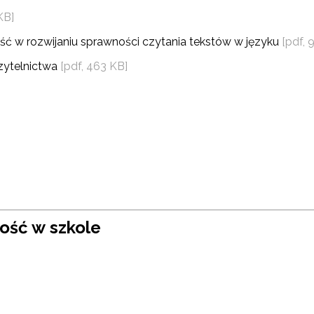
KB]
sność w rozwijaniu sprawności czytania tekstów w języku
[pdf, 
zytelnictwa
[pdf, 463 KB]
ewsletter ORE
ość w szkole
isz się i bądź na bieżąco z najnowszymi informacjami
zkoleniach i programach.
es e-mail: