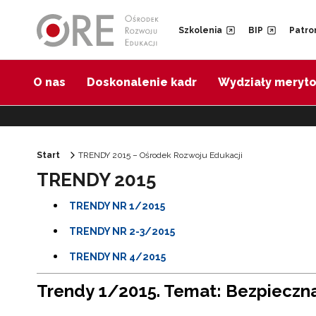
Przejdź do Nawigacji
Przejdź do stopki
Przejdź do treści artykułu
Szkolenia
BIP
Patro
O nas
Doskonalenie kadr
Wydziały meryt
Start
TRENDY 2015 – Ośrodek Rozwoju Edukacji
TRENDY 2015
TRENDY NR 1/2015
TRENDY NR 2-3/2015
TRENDY NR 4/2015
Trendy 1/2015. Temat: Bezpieczna