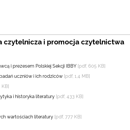
 czytelnicza i promocja czytelnictwa
wcą i prezesem Polskiej Sekcji IBBY
[pdf, 605 KB]
 badań uczniów i ich rodziców
[pdf, 1,4 MB]
9 KB]
tyka i historyka literatury
[pdf, 433 KB]
ch wartościach literatury
[pdf, 777 KB]