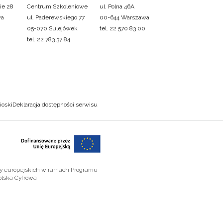
ie 28
Centrum Szkoleniowe
ul. Polna 46A
wa
ul. Paderewskiego 77
00-644 Warszawa
05-070 Sulejówek
tel. 22 570 83 00
tel. 22 783 37 84
ioski
Deklaracja dostępności serwisu
zy europejskich w ramach Programu
olska Cyfrowa