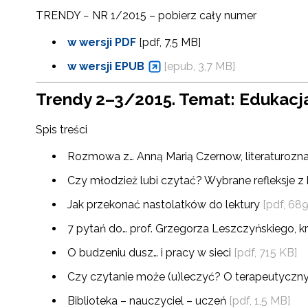
TRENDY − NR 1/2015 – pobierz cały numer
w wersji PDF
[pdf, 7,5 MB]
w wersji EPUB
[epub, 3,7 MB]
Trendy 2–3/2015. Temat: Edukacja
Spis treści
Rozmowa z… Anną Marią Czernow, literaturozna
Czy młodzież lubi czytać? Wybrane refleksje z
Jak przekonać nastolatków do lektury
[pdf, 68
7 pytań do… prof. Grzegorza Leszczyńskiego, kry
O budzeniu dusz… i pracy w sieci
[pdf, 715 KB]
Czy czytanie może (u)leczyć? O terapeutyczny
Biblioteka – nauczyciel – uczeń
[pdf, 1,5 MB]