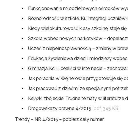
Funkcjonowanie młodzieżowych ośrodków wyc
W
cel
Różnorodność w szkole. Ku integracji ucznió
Kiedy wielokulturowość klasy szkolnej staje s
Szkoła wobec nowych narkotyków – dopalac
Uczeń z niepełnosprawnością – zmiany w praw
Edukacja żywieniowa dzieci i młodzieży wobec
Gimnazjaliści i licealiści w internecie – zacho
Jak poradnia w Wejherowie przygotowuje się
Jak pracować z dziećmi ze specjalnymi potrze
Książki zbójeckie. Trudne tematy w literaturze d
Drogowskazy prawne 4/2015
[pdf, 345 KB]
Trendy − NR 4/2015 – pobierz cały numer