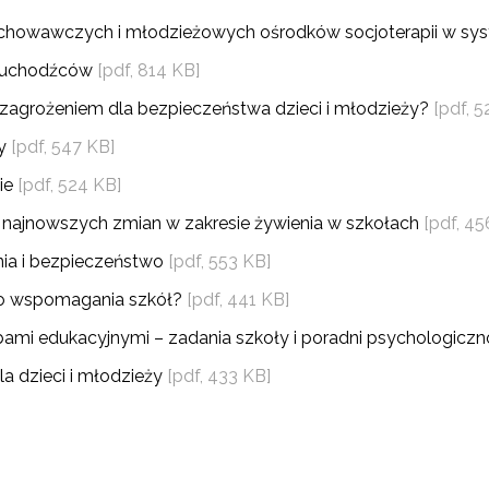
howawczych i młodzieżowych ośrodków socjoterapii w sys
yrażam zgodę na przetwarzanie moich danych osobowych przez ORE w
ach marketingowych.
w-uchodźców
[pdf, 814 KB]
Zapisuję się
ię zagrożeniem dla bezpieczeństwa dzieci i młodzieży?
[pdf, 
zy
[pdf, 547 KB]
ie
[pdf, 524 KB]
 najnowszych zmian w zakresie żywienia w szkołach
[pdf, 45
wania i bezpieczeństwo
[pdf, 553 KB]
 do wspomagania szkół?
[pdf, 441 KB]
bami edukacyjnymi – zadania szkoły i poradni psychologic
la dzieci i młodzieży
[pdf, 433 KB]