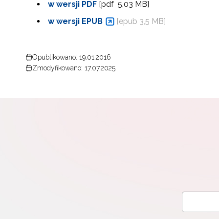
w wersji PDF
[pdf 5,03 MB]
w wersji EPUB
[epub 3,5 MB]
Opublikowano: 19.01.2016
Zmodyfikowano: 17.07.2025