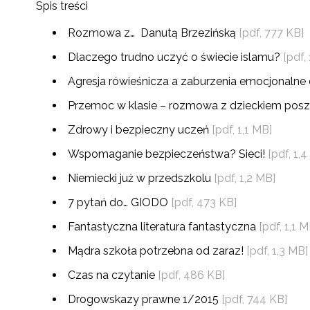
Spis treści
Rozmowa z… Danutą Brzezińską
[pdf, 777 KB]
Dlaczego trudno uczyć o świecie islamu?
[pdf,
Agresja rówieśnicza a zaburzenia emocjonalne 
Przemoc w klasie – rozmowa z dzieckiem p
Zdrowy i bezpieczny uczeń
[pdf, 1,1 MB]
Wspomaganie bezpieczeństwa? Sieci!
[pdf, 1,
Niemiecki już w przedszkolu
[pdf, 1,2 MB]
7 pytań do… GIODO
[pdf, 473 KB]
Fantastyczna literatura fantastyczna
[pdf, 1,1 M
Mądra szkoła potrzebna od zaraz!
[pdf, 1,3 MB]
Czas na czytanie
[pdf, 486 KB]
Drogowskazy prawne 1/2015
[pdf, 744 KB]