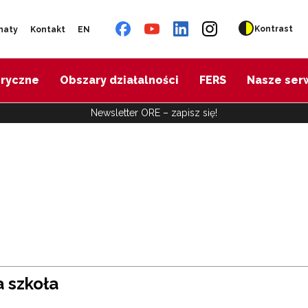
Kontrast
naty
Kontakt
EN
oryczne
Obszary działalności
FERS
Nasze ser
Newsletter ORE – zapisz się!
 szkoła