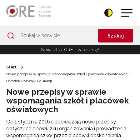
Przejdź do Nawigacji
Przejdź do stopki
Przejdź do treści artykułu
Szukaj
Newsletter ORE – zapisz się!
Start
Nowe przepisy w sprawie wspomagania szkół i placówek oświatowych –
Ośrodek Rozwoju Edukacji
Nowe przepisy w sprawie
wspomagania szkół i placówek
oświatowych
Od 1 stycznia 2016 r. obowiązują nowe przepisy
dotyczące obowiązku organizowania i prowadzenia
wspomagania szkół przez placówki doskonalenia