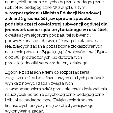
nauczycieli, poradnie psychologiczno-pedagogiczne
i biblioteki pedagogiczne. W związku z tym
w
rozporządzeniu Ministra Edukacji Narodowej
z dnia 22 grudnia 2015r.w sprawie sposobu
podziału części oświatowej subwencji ogólnej dla
jednostek samorządu terytorialnego w roku 2016,
określającym algorytm podziału tej subwencji,
podwyższona została wartość wag dla placówek
realizujących zadania pozaszkolne zlokalizowanych
na terenie powiatu (
P
49
= 0,034 )/ województwa(
P
50
=
0,0085) i prowadzonych lub dotowanych
przez te jednostki samorządu terytorialnego.
Zgodnie z uzasadnieniem do rozporządzenia
zwiększenie środków finansowych dla tych placówek
wynika z nowych zadań związanych
ze wspomaganiem szkół przez placówki doskonalenia
nauczycieli, poradnie psychologiczno-pedagogiczne
i biblioteki pedagogiczne. Zwiększenie środków
finansowych przyczyni się do efektywniejszego
wykonywania zadań.