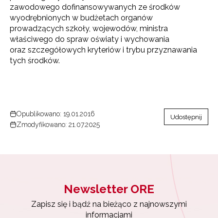
zawodowego dofinansowywanych ze środków
wyodrębnionych w budżetach organów
prowadzących szkoły, wojewodów, ministra
właściwego do spraw oświaty i wychowania
oraz szczegółowych kryteriów i trybu przyznawania
tych środków.
Newsletter ORE
Zapisz się i bądź na bieżąco z najnowszymi
Opublikowano: 19.01.2016
Udostępnij
informacjami
Zmodyfikowano: 21.07.2025
o szkoleniach i programach.
Adres e-mail:
Wyrażam zgodę na przetwarzanie moich danych
Newsletter ORE
osobowych przez ORE w celach marketingowych.
Zapisz się i bądź na bieżąco z najnowszymi
Zapisuję się
informacjami