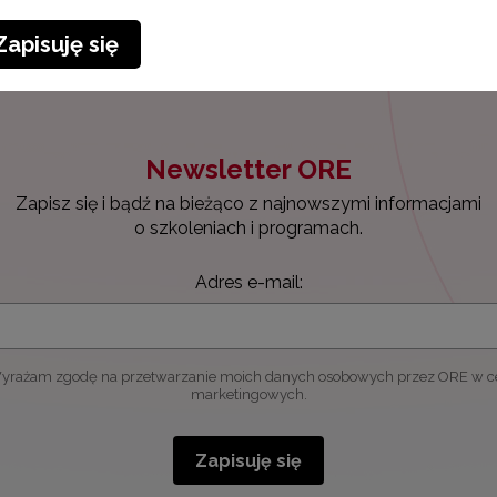
Zapisuję się
Newsletter ORE
Zapisz się i bądź na bieżąco z najnowszymi informacjami
o szkoleniach i programach.
Adres e-mail:
yrażam zgodę na przetwarzanie moich danych osobowych przez ORE w c
marketingowych.
Zapisuję się