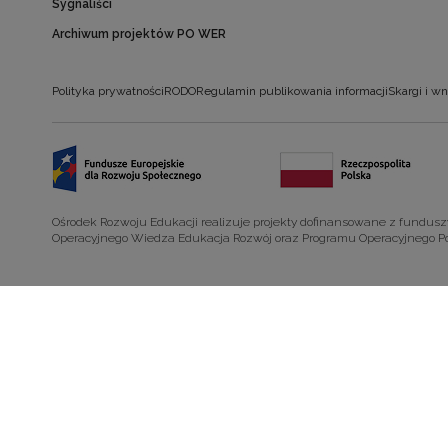
Sygnaliści
Archiwum projektów PO WER
Polityka prywatności
RODO
Regulamin publikowania informacji
Skargi i wn
Ośrodek Rozwoju Edukacji realizuje projekty dofinansowane z fundus
Operacyjnego Wiedza Edukacja Rozwój oraz Programu Operacyjnego P