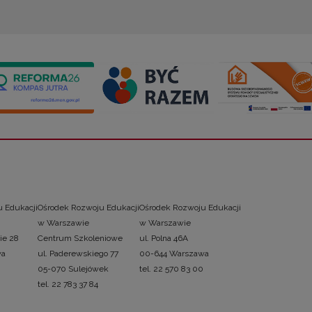
 Edukacji
Ośrodek Rozwoju Edukacji
Ośrodek Rozwoju Edukacji
w Warszawie
w Warszawie
ie 28
Centrum Szkoleniowe
ul. Polna 46A
wa
ul. Paderewskiego 77
00-644 Warszawa
05-070 Sulejówek
tel. 22 570 83 00
tel. 22 783 37 84