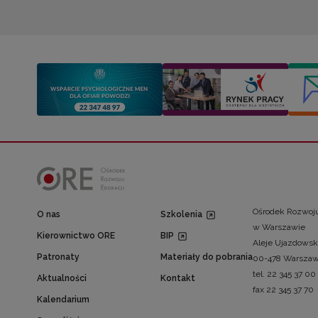
Ośrodek Rozwoju
O nas
Szkolenia
w Warszawie
Kierownictwo ORE
BIP
Aleje Ujazdowsk
Patronaty
Materiały do pobrania
00-478 Warsza
tel. 22 345 37 00
Aktualności
Kontakt
fax 22 345 37 70
Kalendarium