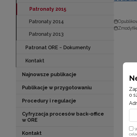
Patronaty 2015
Patronaty 2014
Opublikow
Zmodyfiko
Patronaty 2013
Patronat ORE − Dokumenty
Kontakt
Najnowsze publikacje
N
Publikacje w przygotowaniu
Zap
o s
Procedury i regulacje
Adr
Cyfryzacja procesów back-office
w ORE
W
Kontakt
cel