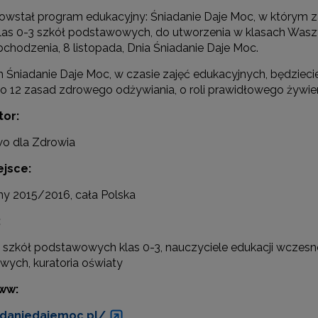
owstał program edukacyjny: Śniadanie Daje Moc, w którym 
las 0-3 szkół podstawowych, do utworzenia w klasach Wasz
chodzenia, 8 listopada, Dnia Śniadanie Daje Moc.
 Śniadanie Daje Moc, w czasie zajęć edukacyjnych, będziec
 o 12 zasad zdrowego odżywiania, o roli prawidłowego żywien
rchiwum"
tor:
wo dla Zdrowia
ejsce:
ny 2015/2016, cała Polska
:
 szkół podstawowych klas 0-3, nauczyciele edukacji wczesnos
ych, kuratoria oświaty
ww:
daniedajemoc.pl/