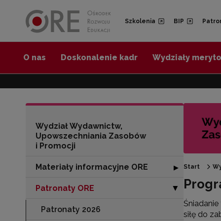
Przejdź do Nawigacji
Przejdź do stopki
Przejdź do treści artykułu
Szkolenia
BIP
Patro
O nas
Doskonalenie kadr
Wydziały meryt
Wydział Wydawnictw,
Upowszechniania Zasobów
i Promocji
Materiały informacyjne ORE
Rozwiń sekcję "
▶
Start
Wy
Progr
Patronaty ORE
Zwiń sekcję "Pa
▶
Śniadanie 
Patronaty 2026
siłę do za