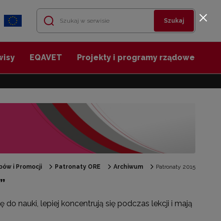
Szukaj
wisy
EQAVET
Projekty i programy rządowe
ów i Promocji
Patronaty ORE
Archiwum
Patronaty 2015
”
 do nauki, lepiej koncentrują się podczas lekcji i mają