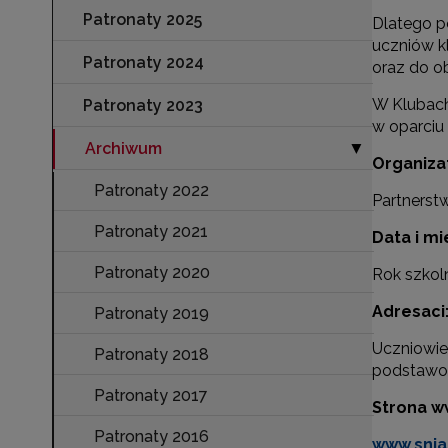
Patronaty 2025
Dlatego p
uczniów k
Patronaty 2024
oraz do ob
W Klubach
Patronaty 2023
w oparciu
Archiwum
Zwiń sekcję "A
▶
Organiza
Patronaty 2022
Partnerst
Patronaty 2021
Data i mi
Patronaty 2020
Rok szkol
Adresaci
Patronaty 2019
Uczniowie
Patronaty 2018
podstawow
Patronaty 2017
Strona w
Patronaty 2016
www.snia