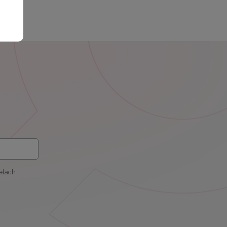
elach