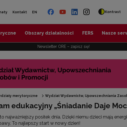
Kontrast
naty
Kontakt
EN
oryczne
Obszary działalności
FERS
Nasze ser
Newsletter ORE – zapisz się!
Materiały informacyjne ORE"
działy merytoryczne
Wydział Wydawnictw, Upowszechniania Zasob
am edukacyjny „Śniadanie Daje Moc
tronaty ORE"
to najważniejszy posiłek dnia. Dzięki niemu dzieci mają energię
bawy. To najlepszy start w nowy dzień!