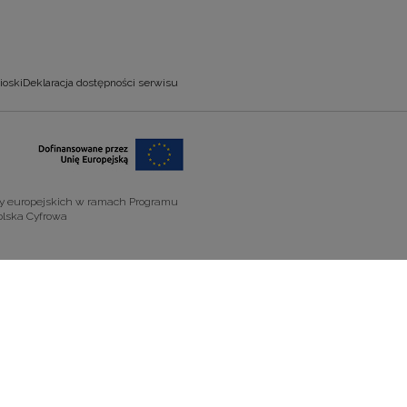
ioski
Deklaracja dostępności serwisu
zy europejskich w ramach Programu
olska Cyfrowa