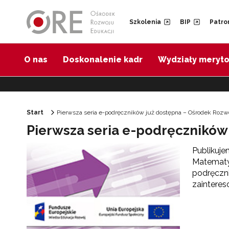
Przejdź do Nawigacji
Przejdź do stopki
Przejdź do treści artykułu
Szkolenia
BIP
Patro
O nas
Doskonalenie kadr
Wydziały meryt
Start
Pierwsza seria e-podręczników już dostępna – Ośrodek Rozw
Pierwsza seria e-podręczników
Publikuje
Matematyk
podręczni
zaintere