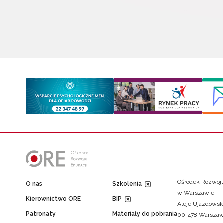
Ośrodek Rozwoju
O nas
Szkolenia
w Warszawie
Kierownictwo ORE
BIP
Aleje Ujazdowsk
Patronaty
Materiały do pobrania
00-478 Warsza