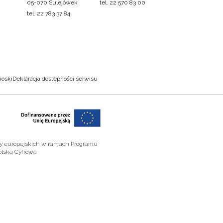
05-070 Sulejówek
tel. 22 570 83 00
tel. 22 783 37 84
ioski
Deklaracja dostępności serwisu
zy europejskich w ramach Programu
olska Cyfrowa