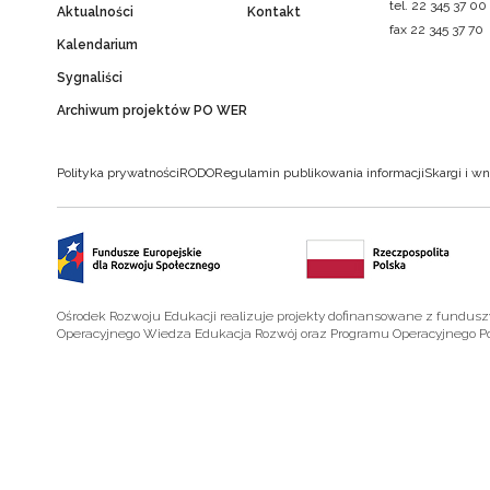
tel. 22 345 37 00
Aktualności
Kontakt
fax 22 345 37 70
Kalendarium
Sygnaliści
Archiwum projektów PO WER
Polityka prywatności
RODO
Regulamin publikowania informacji
Skargi i wn
Ośrodek Rozwoju Edukacji realizuje projekty dofinansowane z fundus
Operacyjnego Wiedza Edukacja Rozwój oraz Programu Operacyjnego P