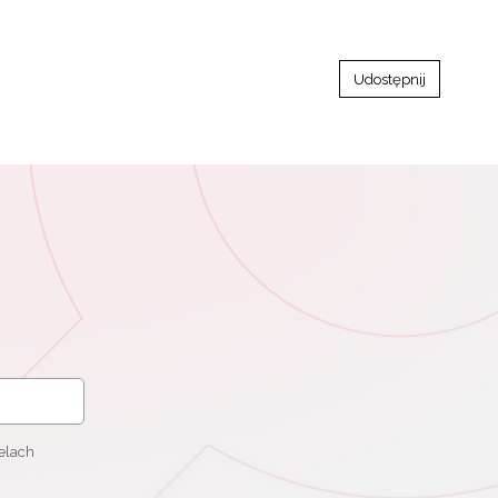
Udostępnij
elach