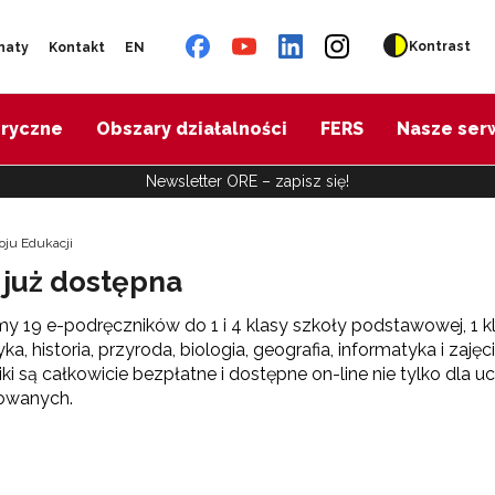
Kontrast
naty
Kontakt
EN
oryczne
Obszary działalności
FERS
Nasze ser
Newsletter ORE – zapisz się!
oju Edukacji
 już dostępna
my 19 e-podręczników do 1 i 4 klasy szkoły podstawowej, 1 k
a, historia, przyroda, biologia, geografia, informatyka i zaję
ki są całkowicie bezpłatne i dostępne on-line nie tylko dla uc
sowanych.