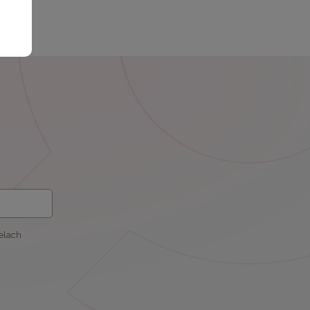
elach