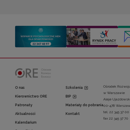
Ośrodek Rozwoju
O nas
Szkolenia
w Warszawie
Kierownictwo ORE
BIP
Aleje Ujazdowsk
Patronaty
Materiały do pobrania
00-478 Warsza
tel. 22 345 37 00
Aktualności
Kontakt
fax 22 345 37 70
Kalendarium