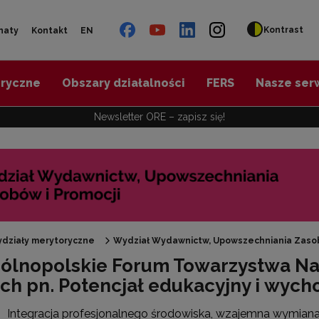
Kontrast
naty
Kontakt
EN
oryczne
Obszary działalności
FERS
Nasze ser
Newsletter ORE – zapisz się!
Materiały informacyjne ORE"
działy merytoryczne
Wydział Wydawnictw, Upowszechniania Zasob
ólnopolskie Forum Towarzystwa Nauc
tronaty ORE"
ich pn. Potencjał edukacyjny i wyc
Integracja profesjonalnego środowiska, wzajemna wymiana 