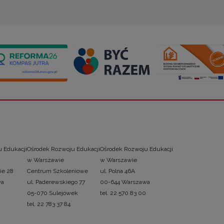
 Edukacji
Ośrodek Rozwoju Edukacji
Ośrodek Rozwoju Edukacji
w Warszawie
w Warszawie
ie 28
Centrum Szkoleniowe
ul. Polna 46A
wa
ul. Paderewskiego 77
00-644 Warszawa
05-070 Sulejówek
tel. 22 570 83 00
tel. 22 783 37 84