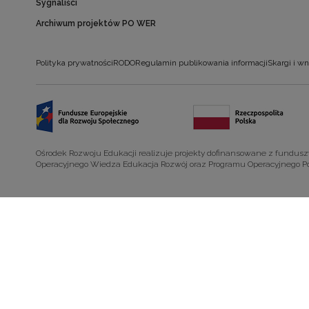
Sygnaliści
Archiwum projektów PO WER
Polityka prywatności
RODO
Regulamin publikowania informacji
Skargi i wn
Ośrodek Rozwoju Edukacji realizuje projekty dofinansowane z fundus
Operacyjnego Wiedza Edukacja Rozwój oraz Programu Operacyjnego P