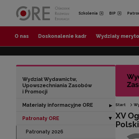
Przejdź do Nawigacji
Przejdź do stopki
Przejdź do treści artykułu
Szkolenia
BIP
Patro
O nas
Doskonalenie kadr
Wydziały meryt
Wydział Wydawnictw,
Upowszechniania Zasobów
i Promocji
Materiały informacyjne ORE
Rozwiń sekcję "
▶
Start
Wy
XV Og
Patronaty ORE
Zwiń sekcję "Pa
▶
Polsk
Patronaty 2026