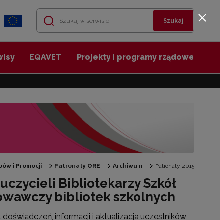
Szukaj
wisy
EQAVET
Projekty i programy rządowe
ów i Promocji
Patronaty ORE
Archiwum
Patronaty 2015
zycieli Bibliotekarzy Szkół
howawczy bibliotek szkolnych
doświadczeń, informacji i aktualizacja uczestników