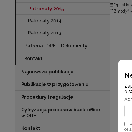
Opublikow
Patronaty 2015
Zmodyfiko
Patronaty 2014
Patronaty 2013
Patronat ORE − Dokumenty
Kontakt
Najnowsze publikacje
N
Publikacje w przygotowaniu
Zap
o s
Procedury i regulacje
Adr
Cyfryzacja procesów back-office
w ORE
W
Kontakt
cel