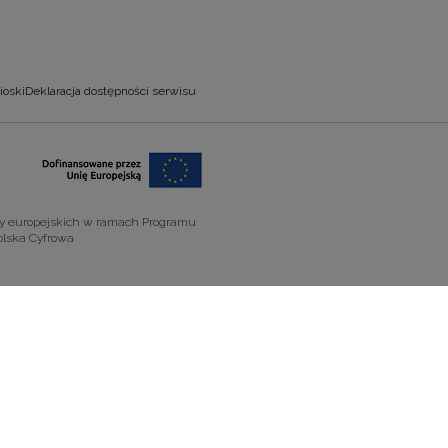
ioski
Deklaracja dostępności serwisu
zy europejskich w ramach Programu
olska Cyfrowa