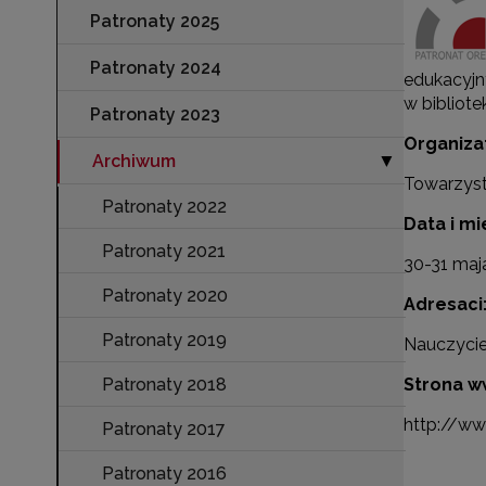
Patronaty 2025
Patronaty 2024
edukacyjn
w bibliote
Patronaty 2023
Organiza
Archiwum
Zwiń sekcję "A
▶
Towarzyst
Patronaty 2022
Data i mi
Patronaty 2021
30-31 maj
Patronaty 2020
Adresaci
Patronaty 2019
Nauczyciel
Patronaty 2018
Strona w
http://ww
Patronaty 2017
Patronaty 2016