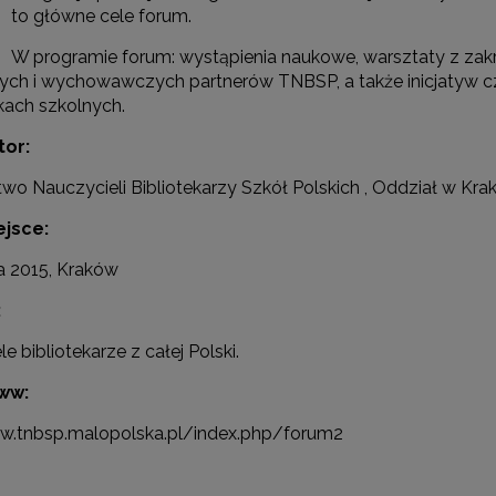
to główne cele forum.
W programie forum: wystąpienia naukowe, warsztaty z zakre
ych i wychowawczych partnerów TNBSP, a także inicjatyw
kach szkolnych.
tor:
rchiwum"
wo Nauczycieli Bibliotekarzy Szkół Polskich , Oddział w Kra
ejsce:
a 2015, Kraków
:
e bibliotekarze z całej Polski.
ww:
w.tnbsp.malopolska.pl/index.php/forum2