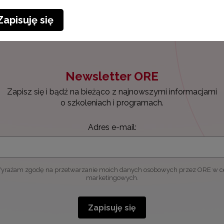
Zapisuję się
Newsletter ORE
Zapisz się i bądź na bieżąco z najnowszymi informacjami
o szkoleniach i programach.
Adres e-mail:
yrażam zgodę na przetwarzanie moich danych osobowych przez ORE w c
marketingowych.
Zapisuję się